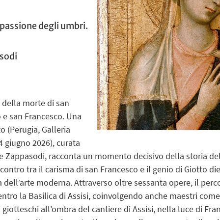
a passione degli umbri.
sodi
 della morte di san
o e san Francesco. Una
o (Perugia, Galleria
 giugno 2026), curata
e Zappasodi, racconta un momento decisivo della storia dell’
ncontro tra il carisma di san Francesco e il genio di Giotto 
a dell’arte moderna. Attraverso oltre sessanta opere, il perco
entro la Basilica di Assisi, coinvolgendo anche maestri come
 giotteschi all’ombra del cantiere di Assisi, nella luce di Fra