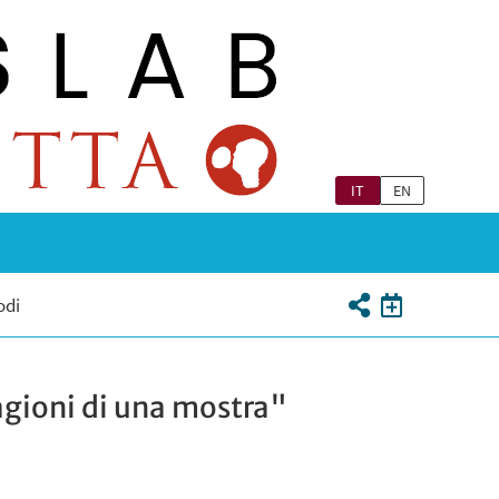
IT
EN
odi
ragioni di una mostra"