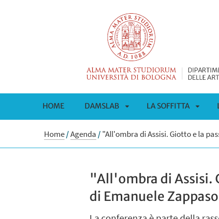
HOME
DAMSLAB
LA SOFFITTA
APRI
APRI
Home
/
Agenda
/
"All'ombra di Assisi. Giotto e la 
SOTTOMENÙ
SOTT
"All'ombra di Assisi. 
di Emanuele Zappaso
La conferenza è parte della rasse