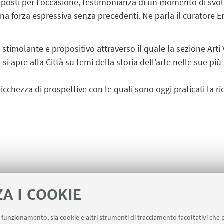
icomposti per l’occasione, testimonianza di un momento di svol
una forza espressiva senza precedenti. Ne parla il curatore
 stimolante e propositivo attraverso il quale la sezione Art
 si apre alla Città su temi della storia dell’arte nelle sue pi
a ricchezza di prospettive con le quali sono oggi praticati la 
Programma completo "I Mer
ZA I COOKIE
[ .png 1255Kb ]
uo funzionamento, sia cookie e altri strumenti di tracciamento facoltativi che 