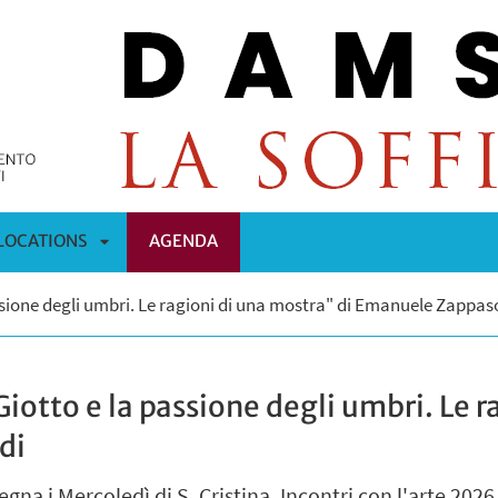
LOCATIONS
AGENDA
APRI
passione degli umbri. Le ragioni di una mostra" di Emanuele Zappas
OMENÙ
SOTTOMENÙ
Giotto e la passione degli umbri. Le 
di
gna i Mercoledì di S. Cristina. Incontri con l'arte 2026