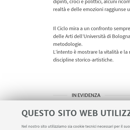
dipinti, croci e polittici, alcuni r
realtà e delle emozioni raggiunse 
Il Ciclo mira a un confronto sempre
delle Arti dell’Università di Bologna
metodologie.
L’intento è mostrare la vitalità e l
discipline storico-artistiche.
IN EVIDENZA
Locandina
[ .png 1543Kb ]
QUESTO SITO WEB UTILIZ
Nel nostro sito utilizziamo sia cookie tecnici necessari per il s