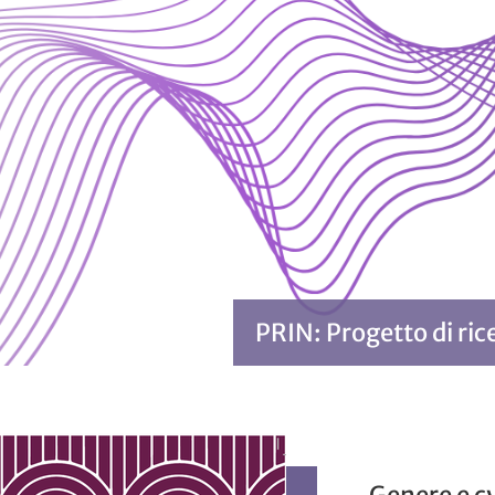
PRIN: Progetto di ric
Genere e cy