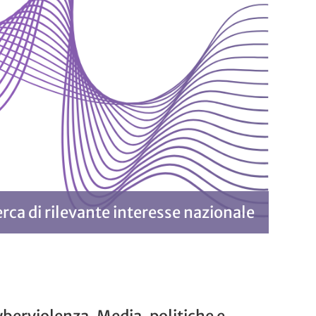
erca di rilevante interesse nazionale
berviolenza. Media, politiche e