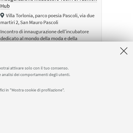
Hub
Villa Torlonia, parco poesia Pascoli, via due
martiri 2, San Mauro Pascoli
Incontro di innaugurazione dell'incubatore
dedicato al mondo della moda e della
calzatura creato dalla partnership tra il
Comune di San Mauro Pascoli e il socio Cercal.
potrai attivare solo con il tuo consenso.
 e analisi dei comportamenti degli utenti.
ici in "Mostra cookie di profilazione".
uccessivi
2
lementi
»
0007010376 -
Privacy
-
Note legali
-
Impostazioni Cookie
I