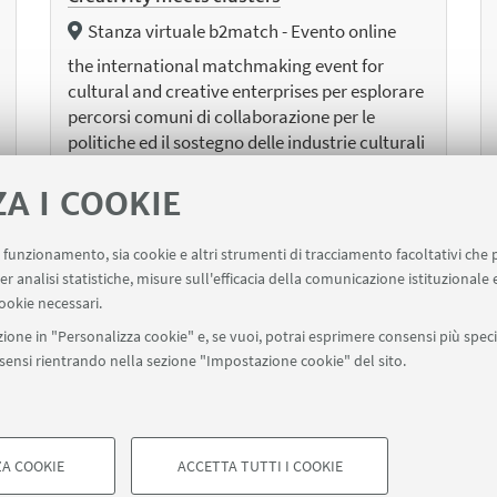
Stanza virtuale b2match - Evento online
the international matchmaking event for
cultural and creative enterprises per esplorare
percorsi comuni di collaborazione per le
politiche ed il sostegno delle industrie culturali
e creative.
ZA I COOKIE
uo funzionamento, sia cookie e altri strumenti di tracciamento facoltativi che 
er analisi statistiche, misure sull'efficacia della comunicazione istituzionale
ookie necessari.
1
2
3
5
6
7
14
4
...
ione in "Personalizza cookie" e, se vuoi, potrai esprimere consensi più specif
onsensi rientrando nella sezione "Impostazione cookie" del sito.
«
S
Precedenti
1
12
e
elementi
A COOKIE
ACCETTA TUTTI I COOKIE
di Bologna - Via Zamboni, 33 - 40126 Bologna - PI: 01131710376 - CF: 8
COOKIE TECNICI - NECESSAR