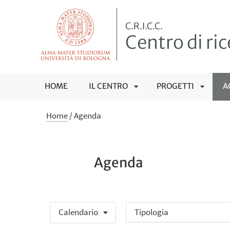
C.R.I.C.C.
Centro di ric
HOME
IL CENTRO
PROGETTI
A
APRI
APRI
Home
/
Agenda
SOTTOMENÙ
SOTTO
Agenda
Calendario