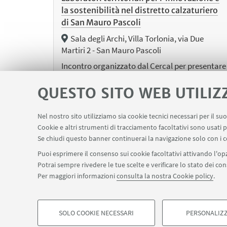
la sostenibilità nel distretto calzaturiero
di San Mauro Pascoli
Sala degli Archi, Villa Torlonia, via Due
Martiri 2 - San Mauro Pascoli
Incontro organizzato dal Cercal per presentare
i risultati del progetto riguardo i laboratori
territoriali
QUESTO SITO WEB UTILIZ
Nel nostro sito utilizziamo sia cookie tecnici necessari per il s
Cookie e altri strumenti di tracciamento facoltativi sono usati p
Se chiudi questo banner continuerai la navigazione solo con i c
Puoi esprimere il consenso sui cookie facoltativi attivando l'opz
Potrai sempre rivedere le tue scelte e verificare lo stato dei c
Per maggiori informazioni
consulta la nostra Cookie policy
.
SOLO COOKIE NECESSARI
PERSONALIZZ
©Copyright 2026 - ALMA MATER STUDIORUM - Università 
COOKIE DI PROFILAZIONE - FACOLTATIVI