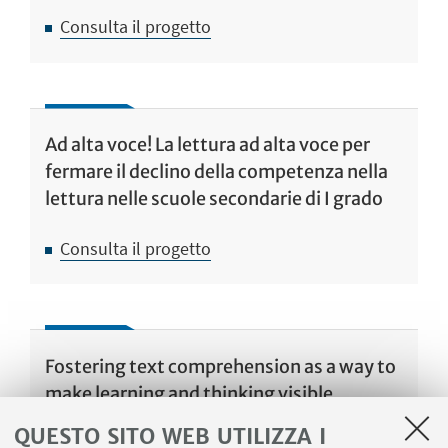
Consulta il progetto
Ad alta voce! La lettura ad alta voce per
fermare il declino della competenza nella
lettura nelle scuole secondarie di I grado
Consulta il progetto
Fostering text comprehension as a way to
make learning and thinking visible
QUESTO SITO WEB UTILIZZA I
Consulta il progetto