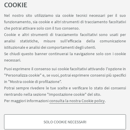
COOKIE
Nel nostro sito utilizziamo sia cookie tecnici necessari per il suo
funzionamento, sia cookie e altri strumenti di tracciamento facoltativi
che potrai attivare solo con il tuo consenso.
Povertà educativa, svantaggio culturale e
Cookie e altri strumenti di tracciamento facoltativi sono usati per
inclusione sociale dentro e fuori la scuola.
analisi statistiche, misure sull'efficacia della comunicazione
istituzionale e analisi dei comportamenti degli utenti.
Sviluppo professionale degli insegnanti e
Se chiudi questo banner continuerai la navigazione solo con i cookie
Ricerca-Formazione nell’era post-Covid
necessari.
Puoi esprimere il consenso sui cookie facoltativi attivando l'opzione in
Consulta il progetto
"Personalizza cookie" e, se vuoi, potrai esprimere consensi più specifici
in "Mostra cookie di profilazione".
Potrai sempre rivedere le tue scelte e verificare lo stato dei consensi
rientrando nella sezione "Impostazione cookie" del sito.
Per maggiori informazioni
consulta la nostra Cookie policy
.
SOLO COOKIE NECESSARI
Seguici su:
COOKIE DI PROFILAZIONE - FACOLTATIVI