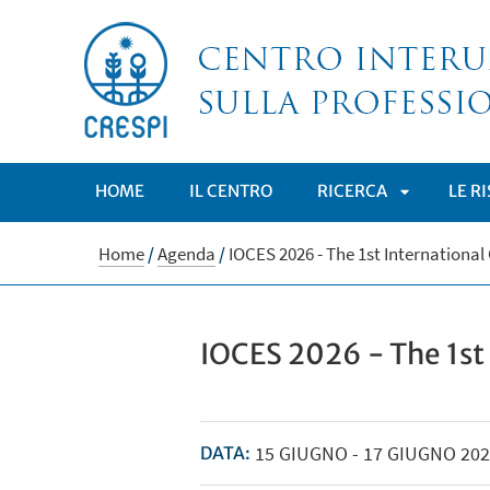
HOME
IL CENTRO
RICERCA
LE R
APRI
Home
/
Agenda
/
IOCES 2026 - The 1st Internationa
SOTTOME
IOCES 2026 - The 1st
15
GIUGNO
-
17
GIUGNO
20
DATA: