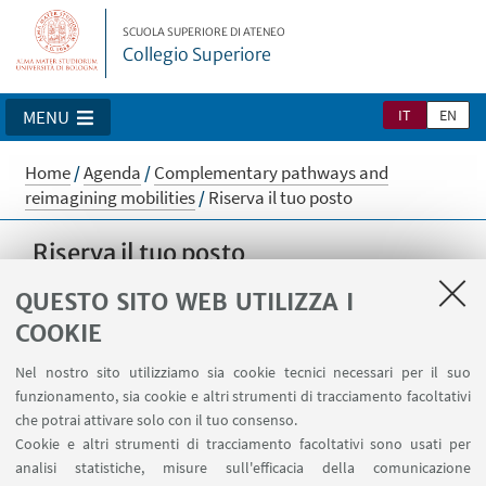
SCUOLA SUPERIORE DI ATENEO
Collegio Superiore
IT
EN
MENU
Home
/
Agenda
/
Complementary pathways and
reimagining mobilities
/
Riserva il tuo posto
Riserva il tuo posto
Le iscrizioni sono aperte fino al 28 marzo, fino
QUESTO SITO WEB UTILIZZA I
ad esaurimento dei posti a disposizione
COOKIE
Nel nostro sito utilizziamo sia cookie tecnici necessari per il suo
Siamo spiacenti, non è più possibile effettuare l'iscrizione.
funzionamento, sia cookie e altri strumenti di tracciamento facoltativi
che potrai attivare solo con il tuo consenso.
Cookie e altri strumenti di tracciamento facoltativi sono usati per
analisi statistiche, misure sull'efficacia della comunicazione