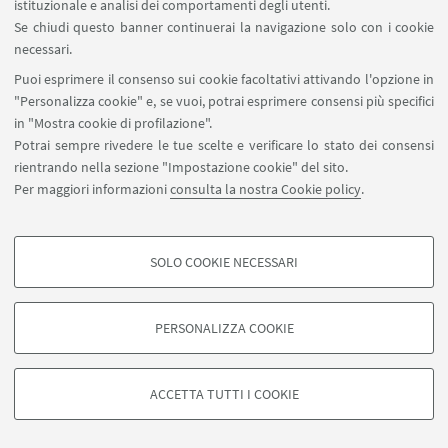
istituzionale e analisi dei comportamenti degli utenti.
Se chiudi questo banner continuerai la navigazione solo con i cookie
necessari.
Puoi esprimere il consenso sui cookie facoltativi attivando l'opzione in
"Personalizza cookie" e, se vuoi, potrai esprimere consensi più specifici
in "Mostra cookie di profilazione".
Potrai sempre rivedere le tue scelte e verificare lo stato dei consensi
rientrando nella sezione "Impostazione cookie" del sito.
Per maggiori informazioni
consulta la nostra Cookie policy
.
Area riservata
SOLO COOKIE NECESSARI
Seguici su:
COOKIE DI PROFILAZIONE - FACOLTATIVI
Si tratta di cookie utilizzati per analizzare le caratteristiche della navigazione
PERSONALIZZA COOKIE
degli utenti, creare profili in base al loro comportamento sul sito, per analisi
di marketing.
©Copyright 2026 - ALMA MATER STUDIORUM - Università di
Mostra cookie di profilazione
Bologna - Via Zamboni, 33 - 40126 Bologna - PI: 01131710376 -
ACCETTA TUTTI I COOKIE
CF: 80007010376 -
Privacy
-
Note legali
-
Impostazioni Cookie
Google/Youtube Video