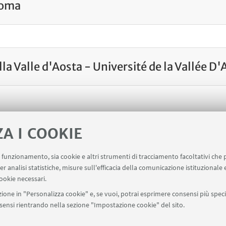
Roma
lla Valle d'Aosta - Université de la Vallée D
RATORI
ZA I COOKIE
Collaboratori Internazional
uo funzionamento, sia cookie e altri strumenti di tracciamento facoltativi che 
er analisi statistiche, misure sull'efficacia della comunicazione istituzionale
ookie necessari.
ione in "Personalizza cookie" e, se vuoi, potrai esprimere consensi più specif
onsensi rientrando nella sezione "Impostazione cookie" del sito.