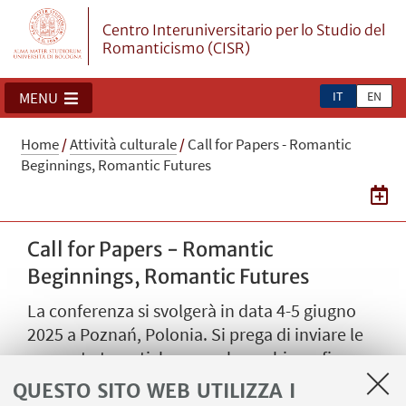
Centro Interuniversitario per lo Studio del
Romanticismo (CISR)
IT
EN
MENU
Home
/
Attività culturale
/
Call for Papers - Romantic
Beginnings, Romantic Futures
Call for Papers - Romantic
Beginnings, Romantic Futures
La conferenza si svolgerà in data 4-5 giugno
2025 a Poznań, Polonia. Si prega di inviare le
proposte tematiche e una breve biografia a
junkiert@amu.edu.pl entro la fine di
QUESTO SITO WEB UTILIZZA I
settembre 2024.