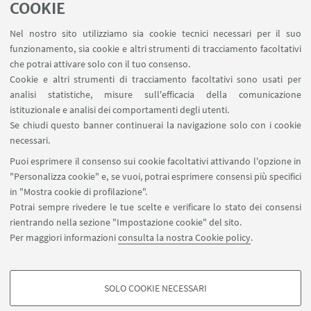
COOKIE
Nel nostro sito utilizziamo sia cookie tecnici necessari per il suo
04
MAGGIO
-
30
SETTEMBRE
2024
DATA:
funzionamento, sia cookie e altri strumenti di tracciamento facoltativi
Poznań, Polonia
che potrai attivare solo con il tuo consenso.
LUOGO:
Cookie e altri strumenti di tracciamento facoltativi sono usati per
Conferenza
TIPO:
analisi statistiche, misure sull'efficacia della comunicazione
istituzionale e analisi dei comportamenti degli utenti.
Se chiudi questo banner continuerai la navigazione solo con i cookie
IN EVIDENZA
necessari.
Puoi esprimere il consenso sui cookie facoltativi attivando l'opzione in
Maggiori informazioni
[ .pdf 311Kb ]
"Personalizza cookie" e, se vuoi, potrai esprimere consensi più specifici
in "Mostra cookie di profilazione".
Potrai sempre rivedere le tue scelte e verificare lo stato dei consensi
rientrando nella sezione "Impostazione cookie" del sito.
Per maggiori informazioni
consulta la nostra Cookie policy
.
SOLO COOKIE NECESSARI
Seguici su:
COOKIE DI PROFILAZIONE - FACOLTATIVI