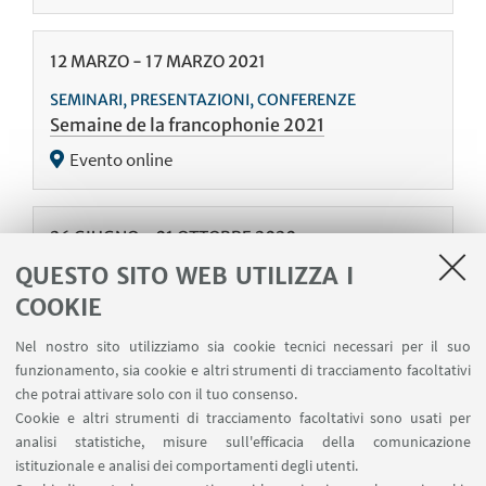
12
MARZO
-
17
MARZO
2021
SEMINARI, PRESENTAZIONI, CONFERENZE
Semaine de la francophonie 2021
Evento online
26
GIUGNO
-
01
OTTOBRE
2020
QUESTO SITO WEB UTILIZZA I
BANDI
Appel à articles – Bilan de la jeune recherche
COOKIE
sur le Canada en Europe
Nel nostro sito utilizziamo sia cookie tecnici necessari per il suo
Evento online
funzionamento, sia cookie e altri strumenti di tracciamento facoltativi
che potrai attivare solo con il tuo consenso.
Cookie e altri strumenti di tracciamento facoltativi sono usati per
27
GENNAIO
-
29
FEBBRAIO
2020
analisi statistiche, misure sull'efficacia della comunicazione
istituzionale e analisi dei comportamenti degli utenti.
SUMMER SCHOOL