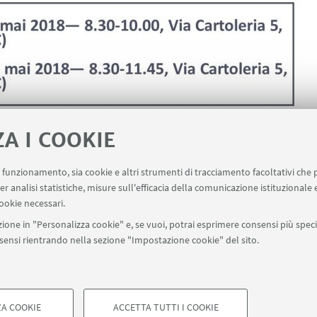
ZA I COOKIE
uo funzionamento, sia cookie e altri strumenti di tracciamento facoltativi che 
er analisi statistiche, misure sull'efficacia della comunicazione istituzionale
ookie necessari.
ione in "Personalizza cookie" e, se vuoi, potrai esprimere consensi più specif
onsensi rientrando nella sezione "Impostazione cookie" del sito.
A COOKIE
ACCETTA TUTTI I COOKIE
di Bologna - Via Zamboni, 33 - 40126 Bologna - PI: 01131710376 - CF: 8