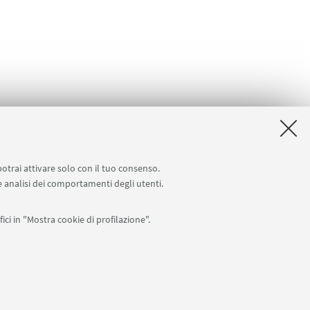
potrai attivare solo con il tuo consenso.
 e analisi dei comportamenti degli utenti.
ici in "Mostra cookie di profilazione".
0007010376 -
Privacy
-
Note legali
-
Impostazioni Cookie