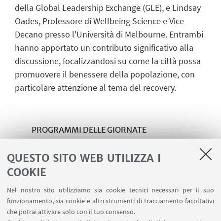
della Global Leadership Exchange (GLE), e Lindsay
Oades, Professore di Wellbeing Science e Vice
Decano presso l'Università di Melbourne. Entrambi
hanno apportato un contributo significativo alla
discussione, focalizzandosi su come la città possa
promuovere il benessere della popolazione, con
particolare attenzione al tema del recovery.
PROGRAMMI DELLE GIORNATE
10/10 Inaugurazione mostra "Tra ragione e
QUESTO SITO WEB UTILIZZA I
follia", Collettivo Artisti Montemario
COOKIE
14/10 Laboratori di coprogettazione
Nel nostro sito utilizziamo sia cookie tecnici necessari per il suo
funzionamento, sia cookie e altri strumenti di tracciamento facoltativi
16/10 Aperitivo freudiano, dibattito sui temi
che potrai attivare solo con il tuo consenso.
di movimento, arte e salute