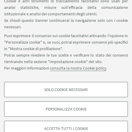
Cookie e altri strumenti di tracciamento facoltativi sono usati per
analisi statistiche, misure sull'efficacia della comunicazione
17/10 Restituzione dei laboratori,
istituzionale e analisi dei comportamenti degli utenti.
presentazione di Lindsay Oades e Steve
Se chiudi questo banner continuerai la navigazione solo con i cookie
Appleton
necessari.
Puoi esprimere il consenso sui cookie facoltativi attivando l'opzione in
"Personalizza cookie" e, se vuoi, potrai esprimere consensi più specifici
in "Mostra cookie di profilazione".
DICONO DI NOI
Potrai sempre rivedere le tue scelte e verificare lo stato dei consensi
rientrando nella sezione "Impostazione cookie" del sito.
Newsletter di Steve Appleton, CEO della
Per maggiori informazioni
consulta la nostra Cookie policy
.
Global Leadership Exchange (GLE)
SOLO COOKIE NECESSARI
COOKIE DI PROFILAZIONE - FACOLTATIVI
Si tratta di cookie utilizzati per analizzare le caratteristiche della navigazione
PERSONALIZZA COOKIE
degli utenti, creare profili in base al loro comportamento sul sito, per analisi
civuoleunacitta@unibo.it
di marketing.
Mostra cookie di profilazione
ACCETTA TUTTI I COOKIE
Contatti