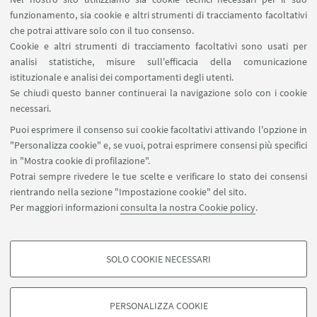
funzionamento, sia cookie e altri strumenti di tracciamento facoltativi
che potrai attivare solo con il tuo consenso.
Cookie e altri strumenti di tracciamento facoltativi sono usati per
analisi statistiche, misure sull'efficacia della comunicazione
istituzionale e analisi dei comportamenti degli utenti.
Se chiudi questo banner continuerai la navigazione solo con i cookie
Leaflet
| ©
OpenStreetMap
necessari.
Puoi esprimere il consenso sui cookie facoltativi attivando l'opzione in
"Personalizza cookie" e, se vuoi, potrai esprimere consensi più specifici
CONTATTI
in "Mostra cookie di profilazione".
Potrai sempre rivedere le tue scelte e verificare lo stato dei consensi
Milena Fugazzaro
rientrando nella sezione "Impostazione cookie" del sito.
Scrivi una mail
Per maggiori informazioni
consulta la nostra Cookie policy
.
SOLO COOKIE NECESSARI
COOKIE DI PROFILAZIONE - FACOLTATIVI
Si tratta di cookie utilizzati per analizzare le caratteristiche della navigazione
PERSONALIZZA COOKIE
degli utenti, creare profili in base al loro comportamento sul sito, per analisi