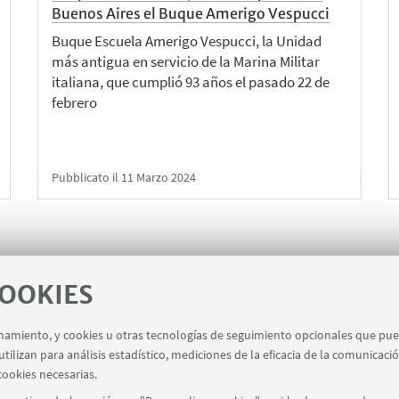
Buenos Aires el Buque Amerigo Vespucci
Buque Escuela Amerigo Vespucci, la Unidad
más antigua en servicio de la Marina Militar
italiana, que cumplió 93 años el pasado 22 de
febrero
Pubblicato il 11 Marzo 2024
1
6
7
8
10
11
12
COOKIES
...
9
«
1
12
e
cionamiento, y cookies u otras tecnologías de seguimiento opcionales que pu
elementos
s
tilizan para análisis estadístico, mediciones de la eficacia de la comunicaci
anteriores
cookies necesarias.