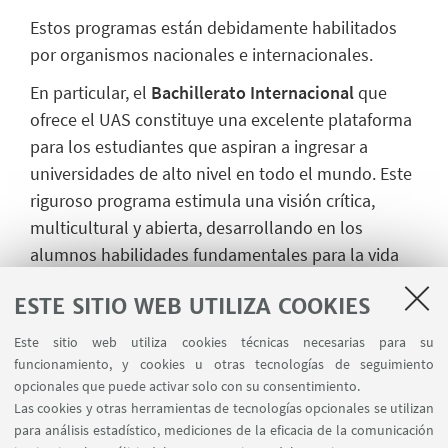
Estos programas están debidamente habilitados
por organismos nacionales e internacionales.
En particular, el
Bachillerato Internacional
que
ofrece el UAS constituye una excelente plataforma
para los estudiantes que aspiran a ingresar a
universidades de alto nivel en todo el mundo. Este
riguroso programa estimula una visión crítica,
multicultural y abierta, desarrollando en los
alumnos habilidades fundamentales para la vida
universitaria global.
ESTE SITIO WEB UTILIZA COOKIES
Agradecemos profundamente al
Prof. Kemal
Este sitio web utiliza cookies técnicas necesarias para su
Taskin
por su cálida recepción y valiosa
funcionamiento, y cookies u otras tecnologías de seguimiento
colaboración, que hacen posible seguir
opcionales que puede activar solo con su consentimiento.
fortaleciendo esta
colaboración institucional
en
Las cookies y otras herramientas de tecnologías opcionales se utilizan
beneficio de las futuras generaciones de
para análisis estadístico, mediciones de la eficacia de la comunicación