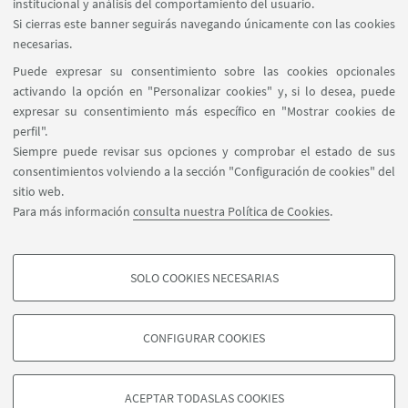
institucional y análisis del comportamiento del usuario.
estudiantes.
Si cierras este banner seguirás navegando únicamente con las cookies
necesarias.
Puede expresar su consentimiento sobre las cookies opcionales
activando la opción en "Personalizar cookies" y, si lo desea, puede
expresar su consentimiento más específico en "Mostrar cookies de
perfil".
Marcelo T. de Alvear 1149, 4º piso C1058AAQ -
Siempre puede revisar sus opciones y comprobar el estado de sus
Buenos Aires - Argentina
consentimientos volviendo a la sección "Configuración de cookies" del
(+54-11) 6009-2587
sitio web.
buenosaires.informes@unibo.it
Para más información
consulta nuestra Política de Cookies
.
Síganos:
SOLO COOKIES NECESARIAS
COOKIES DE PERFIL - OPCIONALES
Son cookies utilizadas para analizar las características de navegación de los
CONFIGURAR COOKIES
usuarios, crear perfiles basados en su comportamiento en el sitio web, para
©Copyright 2026 - ALMA MATER STUDIORUM - Università di
análisis de marketing.
Bologna - Via Zamboni, 33 - 40126 Bologna - PI: 01131710376 -
Mostrar cookies de perfil
CF: 80007010376 -
Politica de Privacidad
-
Politica de
ACEPTAR TODASLAS COOKIES
Legalidad
-
Configuración de cookies