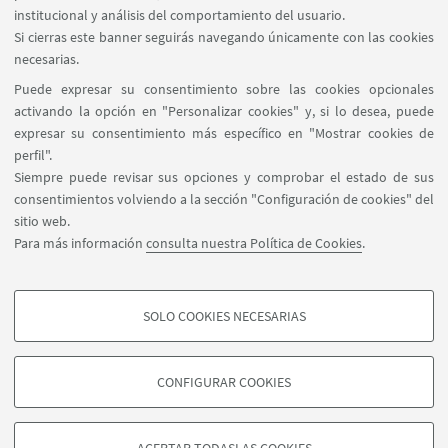
institucional y análisis del comportamiento del usuario.
profesional de cada estudiante.
Si cierras este banner seguirás navegando únicamente con las cookies
necesarias.
Puede expresar su consentimiento sobre las cookies opcionales
activando la opción en "Personalizar cookies" y, si lo desea, puede
expresar su consentimiento más específico en "Mostrar cookies de
perfil".
Marcelo T. de Alvear 1149, 4º piso C1058AAQ -
Siempre puede revisar sus opciones y comprobar el estado de sus
Buenos Aires - Argentina
consentimientos volviendo a la sección "Configuración de cookies" del
(+54-11) 6009-2587
sitio web.
buenosaires.informes@unibo.it
Para más información
consulta nuestra Política de Cookies
.
Síganos:
SOLO COOKIES NECESARIAS
COOKIES DE PERFIL - OPCIONALES
Son cookies utilizadas para analizar las características de navegación de los
CONFIGURAR COOKIES
usuarios, crear perfiles basados en su comportamiento en el sitio web, para
©Copyright 2026 - ALMA MATER STUDIORUM - Università di
análisis de marketing.
Bologna - Via Zamboni, 33 - 40126 Bologna - PI: 01131710376 -
Mostrar cookies de perfil
CF: 80007010376 -
Politica de Privacidad
-
Politica de