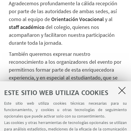
Agradecemos profundamente la cálida recepción
por parte de las autoridades de ambas sedes, así
como al equipo de
Orientación Vocacional
y al
staff académico
del colegio, quienes nos
acompañaron y facilitaron nuestra participación
durante toda la jornada.
También queremos expresar nuestro
reconocimiento a los organizadores del evento por
permitirnos formar parte de esta enriquecedora
experiencia, y en especial al estudiantado, que se
mostró muy interesado y participativo frente a la
ESTE SITIO WEB UTILIZA COOKIES
propuesta educativa de UNIBO.
Este sitio web utiliza cookies técnicas necesarias para su
Eventos como este refuerzan nuestro compromiso
funcionamiento, y cookies u otras tecnologías de seguimiento
con la formación de nuevas generaciones,
opcionales que puede activar solo con su consentimiento.
promoviendo una educación de calidad, con visión
Las cookies y otras herramientas de tecnologías opcionales se utilizan
global y centrada en el desarrollo personal y
para análisis estadístico, mediciones de la eficacia de la comunicación