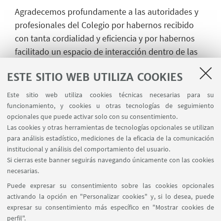
Agradecemos profundamente a las autoridades y
profesionales del Colegio por habernos recibido
con tanta cordialidad y eficiencia y por habernos
facilitado un espacio de interacción dentro de las
jornadas de Orientación Vocacional y profesional
ESTE SITIO WEB UTILIZA COOKIES
que organizan.
Este sitio web utiliza cookies técnicas necesarias para su
Un especial agradecimiento para Ludmila Flavia
funcionamiento, y cookies u otras tecnologías de seguimiento
Gonzalez Cerulli y para Andrea Beatriz
opcionales que puede activar solo con su consentimiento.
Zacharewicz por toda su colaboración y apoyo,
Las cookies y otras herramientas de tecnologías opcionales se utilizan
facilitando la realización y seguimiento de estos
para análisis estadístico, mediciones de la eficacia de la comunicación
institucional y análisis del comportamiento del usuario.
encuentros.
Si cierras este banner seguirás navegando únicamente con las cookies
necesarias.
Puede expresar su consentimiento sobre las cookies opcionales
activando la opción en "Personalizar cookies" y, si lo desea, puede
expresar su consentimiento más específico en "Mostrar cookies de
perfil".
Marcelo T. de Alvear 1149, 4º piso C1058AAQ -