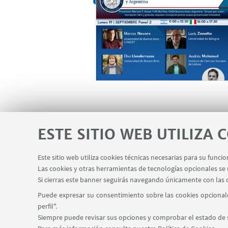
ESTE SITIO WEB UTILIZA 
Este sitio web utiliza cookies técnicas necesarias para su fun
Las cookies y otras herramientas de tecnologías opcionales se u
Si cierras este banner seguirás navegando únicamente con las 
Puede expresar su consentimiento sobre las cookies opcionale
Marcelo T. de Alvear 1149, 4º piso C1058AAQ - B
perfil".
(+54-11) 6009-2587
buenosaires.infor
Siempre puede revisar sus opciones y comprobar el estado de s