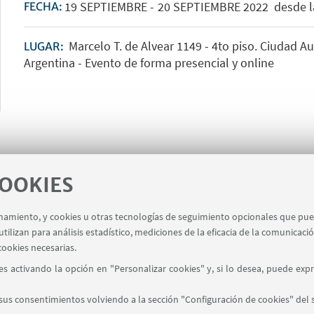
19
SEPTIEMBRE
-
20
SEPTIEMBRE
2022
desde la
FECHA:
Marcelo T. de Alvear 1149 - 4to piso. Ciudad 
LUGAR:
Argentina - Evento de forma presencial y online
COOKIES
cionamiento, y cookies u otras tecnologías de seguimiento opcionales que pu
tilizan para análisis estadístico, mediciones de la eficacia de la comunicaci
cookies necesarias.
s activando la opción en "Personalizar cookies" y, si lo desea, puede exp
uenos Aires - Argentina
mes@unibo.it
us consentimientos volviendo a la sección "Configuración de cookies" del s