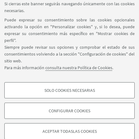
Si cierras este banner seguirás navegando únicamente con las cookies
necesarias.
Puede expresar su consentimiento sobre las cookies opcionales
activando la opción en "Personalizar cookies" y, si lo desea, puede
expresar su consentimiento más específico en "Mostrar cookies de
perfil".
Marcelo T. de Alvear 1149, 4º piso C1058AAQ -
Siempre puede revisar sus opciones y comprobar el estado de sus
Buenos Aires - Argentina
consentimientos volviendo a la sección "Configuración de cookies" del
(+54-11) 6009-2587
sitio web.
buenosaires.informes@unibo.it
Para más información
consulta nuestra Política de Cookies
.
Síganos:
SOLO COOKIES NECESARIAS
COOKIES DE PERFIL - OPCIONALES
Son cookies utilizadas para analizar las características de navegación de los
CONFIGURAR COOKIES
usuarios, crear perfiles basados en su comportamiento en el sitio web, para
©Copyright 2026 - ALMA MATER STUDIORUM - Università di
análisis de marketing.
Bologna - Via Zamboni, 33 - 40126 Bologna - PI: 01131710376 -
Mostrar cookies de perfil
CF: 80007010376 -
Politica de Privacidad
-
Politica de
ACEPTAR TODASLAS COOKIES
Legalidad
-
Configuración de cookies