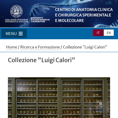
IT
EN
MENU
Home
/
Ricerca e Formazione
/
Collezione "Luigi Calori"
Collezione "Luigi Calori"