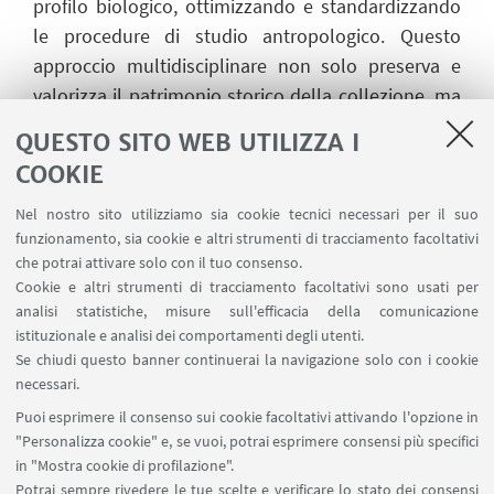
profilo biologico, ottimizzando e standardizzando
le procedure di studio antropologico. Questo
approccio multidisciplinare non solo preserva e
valorizza il patrimonio storico della collezione, ma
apre anche nuove prospettive per la ricerca
QUESTO SITO WEB UTILIZZA I
antropologica moderna.
COOKIE
Nel nostro sito utilizziamo sia cookie tecnici necessari per il suo
funzionamento, sia cookie e altri strumenti di tracciamento facoltativi
UNITÀ DI RICERCA
che potrai attivare solo con il tuo consenso.
Cookie e altri strumenti di tracciamento facoltativi sono usati per
Responsabile e Contatti: Stefano Ratti
analisi statistiche, misure sull'efficacia della comunicazione
istituzionale e analisi dei comportamenti degli utenti.
Se chiudi questo banner continuerai la navigazione solo con i cookie
necessari.
Puoi esprimere il consenso sui cookie facoltativi attivando l'opzione in
"Personalizza cookie" e, se vuoi, potrai esprimere consensi più specifici
Via Irnerio 48 - 40126 Bologna
in "Mostra cookie di profilazione".
+39 051 2091511
Potrai sempre rivedere le tue scelte e verificare lo stato dei consensi