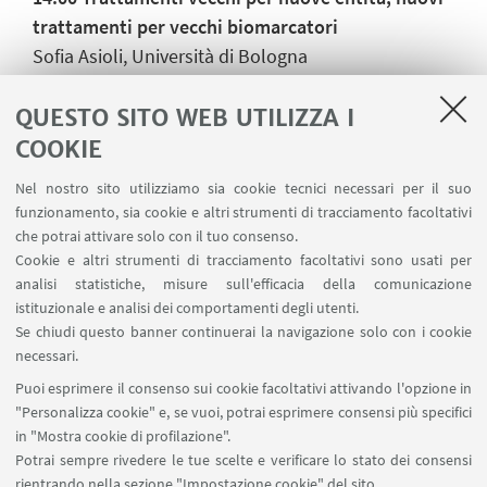
trattamenti per vecchi biomarcatori
Sofia Asioli, Università di Bologna
Enrico Franceschi, IRCCS Istituto delle Scienze
Neurologiche di Bologna
QUESTO SITO WEB UTILIZZA I
14:15 Discussione
COOKIE
14:30 Commenti finali e ringraziamenti
Nel nostro sito utilizziamo sia cookie tecnici necessari per il suo
14:45 Visita guidata al "Museo delle Cere Luigi
funzionamento, sia cookie e altri strumenti di tracciamento facoltativi
Cattaneo"
che potrai attivare solo con il tuo consenso.
Cookie e altri strumenti di tracciamento facoltativi sono usati per
analisi statistiche, misure sull'efficacia della comunicazione
istituzionale e analisi dei comportamenti degli utenti.
Se chiudi questo banner continuerai la navigazione solo con i cookie
necessari.
Puoi esprimere il consenso sui cookie facoltativi attivando l'opzione in
"Personalizza cookie" e, se vuoi, potrai esprimere consensi più specifici
Via Irnerio 48 - 40126 Bologna
in "Mostra cookie di profilazione".
+39 051 2091511
Potrai sempre rivedere le tue scelte e verificare lo stato dei consensi
dibinem.donazionedelcorpo@unibo.it
rientrando nella sezione "Impostazione cookie" del sito.