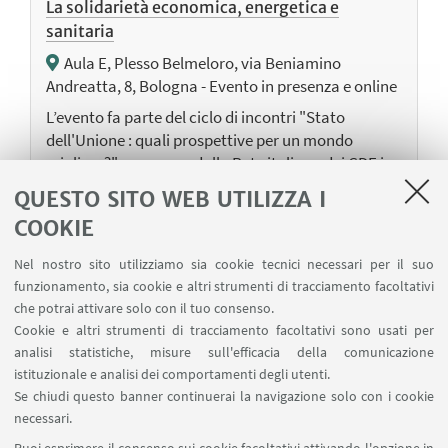
La solidarietà economica, energetica e
sanitaria
Aula E, Plesso Belmeloro, via Beniamino
Andreatta, 8, Bologna - Evento in presenza e online
L’evento fa parte del ciclo di incontri "Stato
dell'Unione : quali prospettive per un mondo
migliore?" promosso dalla Rete italiana dei CDE in
collaborazione con la Rappresentanza in Italia
QUESTO SITO WEB UTILIZZA I
della Commissione europea
COOKIE
Nel nostro sito utilizziamo sia cookie tecnici necessari per il suo
funzionamento, sia cookie e altri strumenti di tracciamento facoltativi
17
OTTOBRE
2023
che potrai attivare solo con il tuo consenso.
Lavorare nelle istituzioni dell'Unione europea
Cookie e altri strumenti di tracciamento facoltativi sono usati per
analisi statistiche, misure sull'efficacia della comunicazione
Via Andreatta n. 8, palazzina Belmeloro, aula G,
istituzionale e analisi dei comportamenti degli utenti.
40126 Bologna, Italia - Evento in presenza e online
Se chiudi questo banner continuerai la navigazione solo con i cookie
Attraverso varie testimonianze dirette, il seminario
necessari.
affronterà temi quali la mobilità studentesca, le