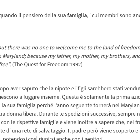
uando il pensiero della sua
famiglia
, i cui membri sono anc
; but there was no one to welcome me to the land of freedom.
 Maryland; because my father, my mother, my brothers, and 
ree".
(The Quest for Freedom:1992)
opo aver saputo che la nipote e i figli sarebbero stati vendut
iescono a fuggire insieme. Questa è solamente la prima az
 la sua famiglia perché l’anno seguente tornerà nel Maryland
a donna libera. Durante le spedizioni successive, sempre ne
o con le rispettive famiglie e viene inoltre a sapere che, nel 
rte di una rete di salvataggio. Il padre però viene scopert
potendosi così riunirsi anche con i genitori.