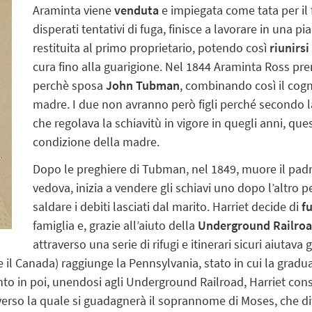
Araminta viene
venduta
e impiegata come tata per il f
disperati tentativi di fuga, finisce a lavorare in una 
restituita al primo proprietario, potendo così
riunirsi
cura fino alla guarigione. Nel 1844 Araminta Ross pr
perchè sposa
John Tubman
, combinando così il cog
madre. I due non avranno però figli perché secondo 
che regolava la schiavitù in vigore in quegli anni, que
condizione della madre.
Dopo le preghiere di Tubman, nel 1849, muore il pad
vedova, inizia a vendere gli schiavi uno dopo l’altro p
saldare i debiti lasciati dal marito. Harriet decide di
f
famiglia e, grazie all’aiuto della
Underground Railro
attraverso una serie di rifugi e itinerari sicuri aiutava g
 e il Canada) raggiunge la Pennsylvania, stato in cui la gradu
to in poi, unendosi agli Underground Railroad, Harriet consa
raverso la quale si guadagnerà il soprannome di Moses, che 