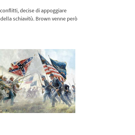
nflitti, decise di appoggiare
e della schiavitù. Brown venne però