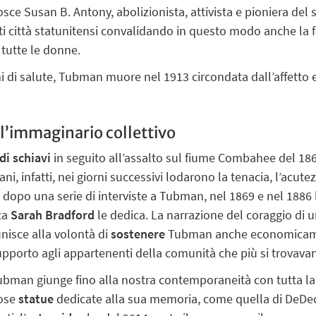
osce Susan B. Antony, abolizionista, attivista e pioniera del 
ti città statunitensi convalidando in questo modo anche la fe
 tutte le donne.
i di salute, Tubman muore nel 1913 circondata dall’affetto e
ll’immaginario collettivo
di schiavi
in seguito all’assalto sul fiume Combahee del 18
i, infatti, nei giorni successivi lodarono la tenacia, l’acut
, dopo una serie di interviste a Tubman, nel 1869 e nel 1886 l
ica
Sarah Bradford
le dedica. La narrazione del coraggio di un
nisce alla volontà di
sostenere
Tubman anche economicamen
upporto agli appartenenti della comunità che più si trovavan
Tubman giunge fino alla nostra contemporaneità con tutta la
rose
statue
dedicate alla sua memoria, come quella di DeDeck