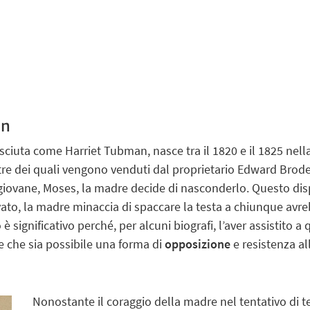
an
ciuta come Harriet Tubman, nasce tra il 1820 e il 1825 nell
 tre dei quali vengono venduti dal proprietario Edward Bro
ù giovane, Moses, la madre decide di nasconderlo. Questo dis
ato, la madre minaccia di spaccare la testa a chiunque avre
è significativo perché, per alcuni biografi, l’aver assistito
 che sia possibile una forma di
opposizione
e resistenza al
Nonostante il coraggio della madre nel tentativo di t