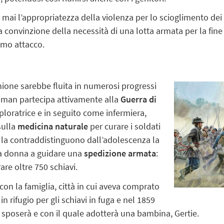
 l’appropriatezza della violenza per lo scioglimento dei co
a convinzione della necessità di una lotta armata per la fin
rimo attacco.
Unione sarebbe fluita in numerosi progressi
ubman partecipa attivamente alla
Guerra di
ploratrice e in seguito come infermiera,
sulla
medicina naturale
per curare i soldati
he la contraddistinguono dall’adolescenza la
ma donna a guidare una
spedizione armata
:
are oltre 750 schiavi.
n la famiglia, città in cui aveva comprato
n rifugio per gli schiavi in fuga e nel 1859
e sposerà e con il quale adotterà una bambina, Gertie.