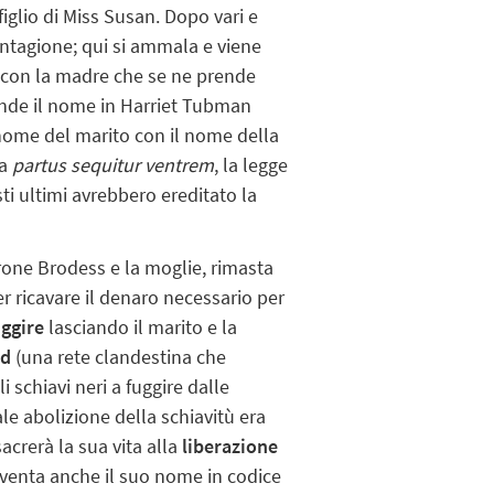
iglio di Miss Susan. Dopo vari e
piantagione; qui si ammala e viene
con la madre che se ne prende
ende il nome in Harriet Tubman
nome del marito con il nome della
la
partus sequitur ventrem
, la legge
sti ultimi avrebbero ereditato la
rone Brodess e la moglie, rimasta
er ricavare il denaro necessario per
uggire
lasciando il marito e la
ad
(una rete clandestina che
li schiavi neri a fuggire dalle
ale abolizione della schiavitù era
crerà la sua vita alla
liberazione
diventa anche il suo nome in codice