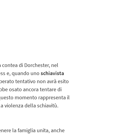
a contea di Dorchester, nel
dess e, quando uno
schiavista
perato tentativo non avrà esito
bbe osato ancora tentare di
 a questo momento rappresenta il
la violenza della schiavitù.
enere la famiglia unita, anche