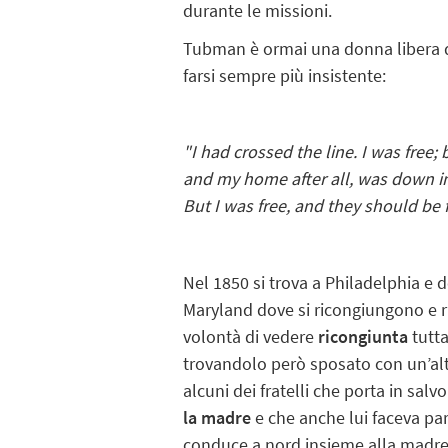
durante le missioni.
Tubman è ormai una donna libera q
farsi sempre più insistente:
"I had crossed the line. I was free
and my home after all, was down in
But I was free, and they should be f
Nel 1850 si trova a Philadelphia e d
Maryland dove si ricongiungono e r
volontà di vedere
ricongiunta
tutta
trovandolo però sposato con un’altr
alcuni dei fratelli che porta in salv
la madre
e che anche lui faceva pa
conduce a nord insieme alla madre, 