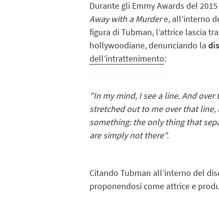
Durante gli Emmy Awards del 201
Away with a Murder
e, all’interno 
figura di Tubman, l’attrice lascia t
hollywoodiane, denunciando la
di
dell’intrattenimento
:
"In my mind, I see a line. And over
stretched out to me over that line, 
something: the only thing that sep
are simply not there".
Citando Tubman all’interno del disc
proponendosi come attrice e produt