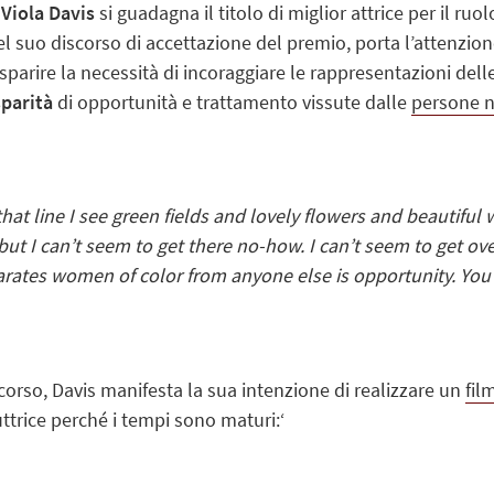
5
Viola Davis
si guadagna il titolo di miglior attrice per il ruo
del suo discorso di accettazione del premio, porta l’attenzio
rasparire la necessità di incoraggiare le rappresentazioni de
sparità
di opportunità e trattamento vissute dalle
persone ne
 that line I see green fields and lovely flowers and beautifu
but I can’t seem to get there no-how. I can’t seem to get over
arates women of color from anyone else is opportunity. You
orso, Davis manifesta la sua intenzione di realizzare un
fil
trice perché i tempi sono maturi:‘