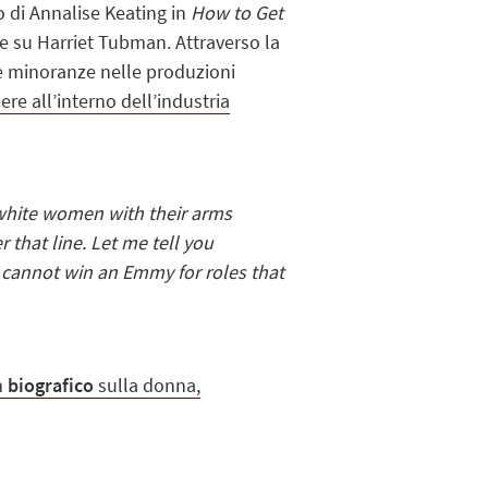
lo di Annalise Keating in
How to Get
ne su Harriet Tubman. Attraverso la
lle minoranze nelle produzioni
re all’interno dell’industria
l white women with their arms
 that line. Let me tell you
 cannot win an Emmy for roles that
m
biografico
sulla donna,