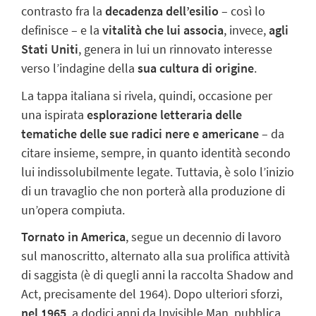
contrasto fra la
decadenza dell’esilio
– così lo
definisce – e la
vitalità che lui associa
,
invece,
agli
Stati Uniti
, genera in lui un rinnovato interesse
verso l’indagine della
sua cultura di origine
.
La tappa italiana si rivela, quindi, occasione per
una ispirata
esplorazione letteraria
delle
tematiche delle sue radici nere e americane
– da
citare insieme, sempre, in quanto identità secondo
lui indissolubilmente legate. Tuttavia, è solo l’inizio
di un travaglio che non porterà alla produzione di
un’opera compiuta.
Tornato in America
, segue un decennio di lavoro
sul manoscritto, alternato alla sua prolifica attività
di saggista (è di quegli anni la raccolta
Shadow and
Act
,
precisamente del 1964). Dopo ulteriori sforzi,
nel 1965
, a dodici anni da
Invisible Man
, pubblica