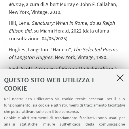
Murray
,
a cura di Albert Murray e John F. Callahan,
New York, Vintage, 2010.
Hill, Lena.
Sanctuary:
When in Rome, do as Ralph
Ellison did
, su
Miami Herald
, 2022 (data ultima
consultazione: 04/05/2025).
Hughes, Langston. “Harlem”,
The Selected Poems
of Langston Hughes
, New York, Vintage, 1990.
Saul, Scott.
A Groove of History. On Ralph Ellison’s
Juneteenth
,
su
Boston Review
, 1999 (data ultima
QUESTO SITO WEB UTILIZZA I
consultazione: 04/05/2025).
COOKIE
Juneetenth
, su
Britannica
(data ultima
Nel nostro sito utilizziamo sia cookie tecnici necessari per il suo
consultazione: 04/05/2025).
funzionamento, sia cookie e altri strumenti di tracciamento facoltativi
che potrai attivare solo con il tuo consenso.
Ralph Ellison’s Juneteenth
,
su
Library of Congress
Cookie e altri strumenti di tracciamento facoltativi sono usati per
Blogs
, 2020 (data ultima consultazione:
analisi statistiche, misure sull'efficacia della comunicazione