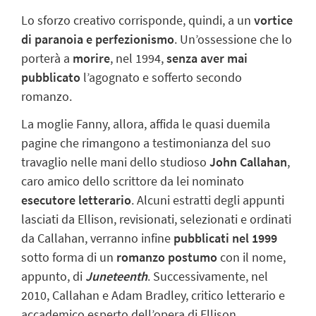
Lo sforzo creativo corrisponde, quindi, a un
vortice
di paranoia e perfezionismo
. Un’ossessione che lo
porterà a
morire
, nel 1994,
senza aver mai
pubblicato
l’agognato e sofferto secondo
romanzo.
La moglie Fanny, allora, affida le quasi duemila
pagine
che rimangono a testimonianza del suo
travaglio nelle mani dello studioso
John Callahan
,
caro amico
dello scrittore da lei nominato
esecutore letterario
. Alcuni estratti degli appunti
lasciati da Ellison, revisionati, selezionati e ordinati
da Callahan, verranno infine
pubblicati nel 1999
sotto forma di un
romanzo postumo
con il nome,
appunto, di
Juneteenth
. Successivamente, nel
2010, Callahan e Adam Bradley, critico letterario e
accademico esperto dell’opera di Ellison,