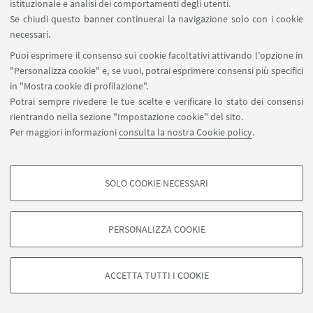
04/05/2025).
istituzionale e analisi dei comportamenti degli utenti.
Se chiudi questo banner continuerai la navigazione solo con i cookie
necessari.
Foto
Puoi esprimere il consenso sui cookie facoltativi attivando l'opzione in
"Personalizza cookie" e, se vuoi, potrai esprimere consensi più specifici
Foto 1 da
BU Today
(data ultima consultazione:
in "Mostra cookie di profilazione".
11/05/2025).
Potrai sempre rivedere le tue scelte e verificare lo stato dei consensi
rientrando nella sezione "Impostazione cookie" del sito.
Foto 2 da
New Yorker
(data ultima consultazione:
Per maggiori informazioni
consulta la nostra Cookie policy
.
11/05/2025).
Foto 3 da
Shutterstock
(data ultima consultazione:
SOLO COOKIE NECESSARI
11/05/2025).
COOKIE DI PROFILAZIONE - FACOLTATIVI
Foto 4 da
Amazon
(data ultima consultazione:
Si tratta di cookie utilizzati per analizzare le caratteristiche della navigazione
PERSONALIZZA COOKIE
11/05/2025).
degli utenti, creare profili in base al loro comportamento sul sito, per analisi
di marketing.
Mostra cookie di profilazione
ACCETTA TUTTI I COOKIE
Google/Youtube Video