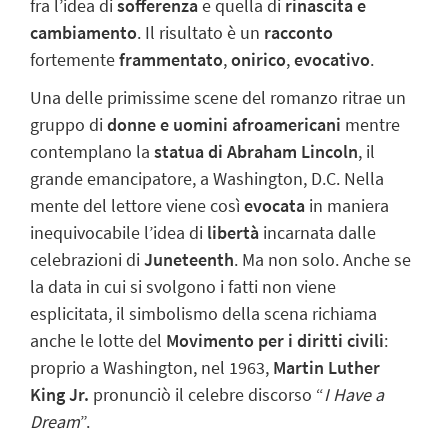
fra l’idea di
sofferenza
e quella di
rinascita e
cambiamento
. Il risultato è un
racconto
fortemente
frammentato
,
onirico
,
evocativo
.
Una delle primissime scene del romanzo ritrae un
gruppo di
donne e uomini afroamericani
mentre
contemplano la
statua di Abraham Lincoln
, il
grande emancipatore, a Washington, D.C. Nella
mente del lettore viene così
evocata
in maniera
inequivocabile l’idea di
libertà
incarnata dalle
celebrazioni di
Juneteenth
. Ma non solo. Anche se
la data in cui si svolgono i fatti non viene
esplicitata, il simbolismo della scena richiama
anche le lotte del
Movimento per i diritti civili
:
proprio a Washington, nel 1963,
Martin Luther
King Jr.
pronunciò il celebre discorso “
I Have a
Dream
”.