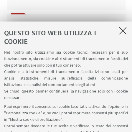
Everything Everywhere All at Once: un film
QUESTO SITO WEB UTILIZZA I
interculturale
COOKIE
Nel nostro sito utilizziamo sia cookie tecnici necessari per il suo
funzionamento, sia cookie e altri strumenti di tracciamento facoltativi
Hauntology: i fantasmi del futuro
che potrai attivare solo con il tuo consenso.
Cookie e altri strumenti di tracciamento facoltativi sono usati per
analisi statistiche, misure sull'efficacia della comunicazione
istituzionale e analisi dei comportamenti degli utenti.
Se chiudi questo banner continuerai la navigazione solo con i cookie
Gaia Loconte
necessari.
Puoi esprimere il consenso sui cookie facoltativi attivando l'opzione in
"Personalizza cookie" e, se vuoi, potrai esprimere consensi più specifici
in "Mostra cookie di profilazione".
Potrai sempre rivedere le tue scelte e verificare lo stato dei consensi