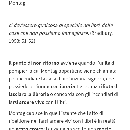
Montag:
ci dev’essere qualcosa di speciale nei libri, delle
cose che non possiamo immaginare.
(Bradbury,
1953: 51-52)
Il punto di non ritorno
avviene quando l’unità di
pompieri a cui Montag appartiene viene chiamata
per incendiare la casa di un’anziana signora, che
possiede un’
immensa libreria
. La donna
rifiuta di
lasciare la libreria
e concorda con gli incendiari di
farsi
ardere viva
con i libri.
Montag capisce in quell’istante che l’atto di
ribellione nel farsi ardere vivi con i libri è in realtà
un
gesto eroico
: l’anziana ha scelto una
morte