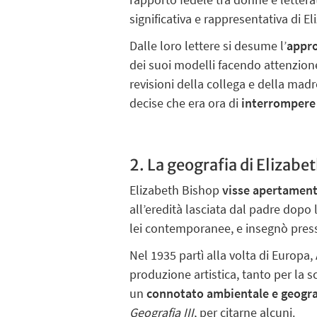
significativa e rappresentativa di 
Dalle loro lettere si desume l’
appro
dei suoi modelli facendo attenzion
revisioni della collega e della ma
decise che era ora di
interrompere 
2. La geografia di Elizabe
Elizabeth Bishop
visse apertamente
all’eredità lasciata dal padre dopo 
lei contemporanee, e insegnò press
Nel 1935 partì alla volta di Europa, 
produzione artistica, tanto per la s
un
connotato ambientale e geogra
Geografia III
, per citarne alcuni.