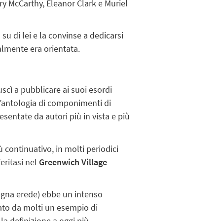
ry McCarthy, Eleanor Clark e Muriel
su di lei e la convinse a dedicarsi
ialmente era orientata.
scì a pubblicare ai suoi esordi
antologia di componimenti di
entate da autori più in vista e più
 continuativo, in molti periodici
eritasi nel
Greenwich Village
egna erede) ebbe un intenso
ato da molti un esempio di
la definizione a oggi più