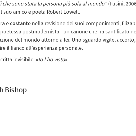
 dì che sono stata la persona più sola al mondo
” (Fusini, 200
 al suo amico e poeta Robert Lowell.
ura e
costante
nella revisione dei suoi componimenti, Elizabe
poetessa postmodernista - un canone che ha santificato nell
vazione del mondo attorno a lei. Uno sguardo vigile, accorto,
ire il fianco all’esperienza personale.
ritta invisibile: «
Io l’ho visto
».
th Bishop