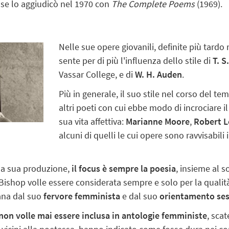
 se lo aggiudicò nel 1970 con
The Complete Poems
(1969).
Nelle sue opere giovanili, definite più tard
sente per di più l'influenza dello stile di
T. S
Vassar College, e di
W. H. Auden
.
Più in generale, il suo stile nel corso del 
altri poeti con cui ebbe modo di incrociare i
sua vita affettiva:
Marianne Moore
,
Robert L
alcuni di quelli le cui opere sono ravvisabili 
lla sua produzione,
il focus è sempre la poesia
, insieme al s
Bishop volle essere considerata sempre e solo per la qualità
ana dal suo
fervore femminista
e dal suo
orientamento ses
non volle mai essere inclusa in antologie femministe
, sca