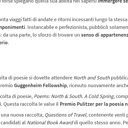
 forse spiegano quella sua abilità nel sapersi
immergere se
a viaggi fatti di andate e ritorni incessanti lungo la stessa
omponimenti
. Instancabile e perfezionista, pubblicò solament
: da una parte, lo sforzo di trovare un
senso di appartenen
erio
.
olta di poesie si dovette attendere
North and South
pubblica
 premio
Guggenheim Fellowship
,
ricevuto nuovamente anche
ccolta di poesie,
Poems: North & South
.
A Cold Spring
, comp
ti. Questa raccolta le valse il
Premio Pulitzer per la poesia n
ò una nuova raccolta,
Questions of Travel
, contenente venti 
 candidati al
National Book Award
di quello stesso anno. Pe