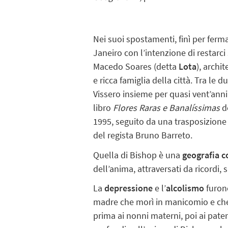
Nei suoi spostamenti, finì per ferma
Janeiro con l’intenzione di restarci
Macedo Soares (detta
Lota
), archi
e ricca famiglia della città. Tra le d
Vissero insieme per quasi vent’anni.
libro
Flores Raras e Banalíssimas
de
1995, seguito da una trasposizione
del regista Bruno Barreto.
Quella di Bishop è una
geografia 
dell’anima, attraversati da ricordi, s
La
depressione
e l’
alcolismo
furono
madre che morì in manicomio e che la
prima ai nonni materni, poi ai pater