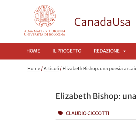
CanadaUsa
HOME
IL PROGETTO
REDAZIONE
APRI
Home
/
Articoli
/
Elizabeth Bishop: una poesia arc
SOTT
Elizabeth Bishop: un
CLAUDIO CICCOTTI