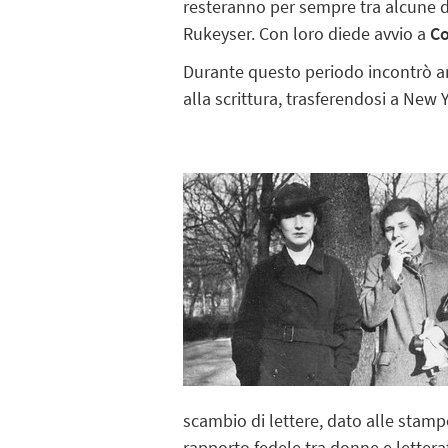
resteranno per sempre tra alcune de
Rukeyser. Con loro diede avvio a
Co
Durante questo periodo incontrò 
alla scrittura, trasferendosi a New 
scambio di lettere, dato alle stampe
rapporto fedele tra donne e letterat