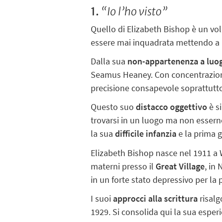
1.
“Io l’ho visto”
Quello di Elizabeth Bishop è un vo
essere mai inquadrata mettendo a n
Dalla sua
non-appartenenza a luogh
Seamus Heaney. Con concentrazione
precisione consapevole soprattutto d
Questo suo
distacco oggettivo
è s
trovarsi in un luogo ma non esserne
la sua
difficile infanzia
e la prima g
Elizabeth Bishop nasce nel 1911 a 
materni presso il
Great Village
, in
in un forte stato depressivo per la 
I suoi
approcci alla scrittura
risalg
1929. Si consolida qui la sua esperi