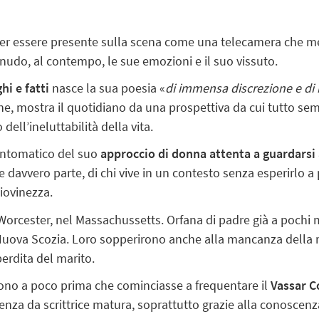
ler essere presente sulla scena come una telecamera che met
udo, al contempo, le sue emozioni e il suo vissuto.
i e fatti
nasce la sua poesia «
di immensa discrezione e di
, mostra il quotidiano da una prospettiva da cui tutto sem
ell’ineluttabilità della vita.
intomatico del suo
approccio di donna attenta a guardarsi
 davvero parte, di chi vive in un contesto senza esperirlo a
iovinezza.
Worcester, nel Massachussetts. Orfana di padre già a pochi 
 Nuova Scozia. Loro sopperirono anche alla mancanza della m
perdita del marito.
ono a poco prima che cominciasse a frequentare il
Vassar C
enza da scrittrice matura, soprattutto grazie alla conoscenza