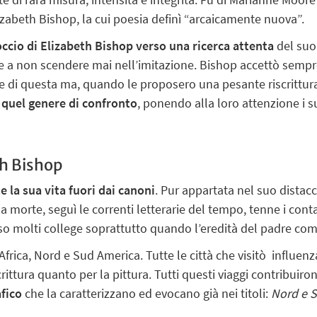
Elizabeth Bishop, la cui poesia definì “arcaicamente nuova”.
ccio di Elizabeth Bishop verso una ricerca attenta
del suo 
e a non scendere mai nell’imitazione. Bishop accettò sempre 
dre di questa ma, quando le proposero una pesante riscrit
quel genere di confronto
, ponendo alla loro attenzione i s
th Bishop
 la sua vita fuori dai canoni
. Pur appartata nel suo distac
la morte, seguì le correnti letterarie del tempo, tenne i cont
o molti college soprattutto quando l’eredità del padre comi
Africa, Nord e Sud America. Tutte le città che visitò
influenza
crittura quanto per la pittura.
Tutti questi viaggi contribuir
fico
che la caratterizzano ed evocano già nei titoli:
Nord e 