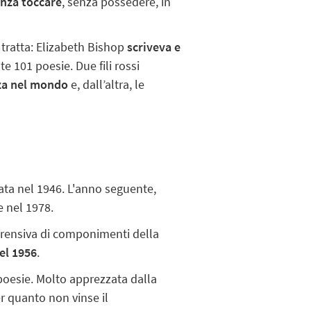
nza toccare
, senza possedere, in
 tratta: Elizabeth Bishop
scriveva e
e 101 poesie. Due fili rossi
za nel mondo
e, dall’altra, le
ta nel 1946. L'anno seguente,
 nel 1978.
rensiva di componimenti della
el 1956
.
poesie. Molto apprezzata dalla
r quanto non vinse il