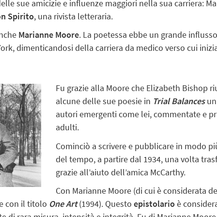
lle sue amicizie e influenze maggiori nella sua carriera: Ma
n Spirito
, una rivista letteraria.
anche
Marianne Moore
. La poetessa ebbe un grande influsso 
York, dimenticandosi della carriera da medico verso cui iniz
Fu grazie alla Moore che Elizabeth Bishop riu
alcune delle sue poesie in
Trial Balances
un’
autori emergenti come lei, commentate e pres
adulti.
Cominciò a scrivere e pubblicare in modo più
del tempo, a partire dal 1934, una volta trasf
grazie all’aiuto dell’amica McCarthy.
Con Marianne Moore (di cui è considerata d
 con il titolo
One Art
(1994). Questo
epistolario
è consider
e di rara misura, intensità e integrità. Fu di Marianne Moore 