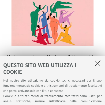
Meglio concentrarsi sul togliere i riflettori mentali
dal proprio corpo e cercare di basare le percezioni
QUESTO SITO WEB UTILIZZA I
su altre parti di noi.
COOKIE
Nessuna di queste abitudini è facile da
Nel nostro sito utilizziamo sia cookie tecnici necessari per il suo
padroneggiare. Richiedono uno sforzo continuo e,
funzionamento, sia cookie e altri strumenti di tracciamento facoltativi
nella maggior parte dei casi, non è qualcosa che si
che potrai attivare solo con il tuo consenso.
Cookie e altri strumenti di tracciamento facoltativi sono usati per
può ottenere in toto e subito. Ci saranno momenti
analisi statistiche, misure sull'efficacia della comunicazione
in cui ci si sentirà deboli, in cui non piaceranno