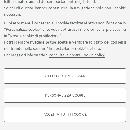
istituzionale e analisi dei comportamenti degli utenti.
alcuni aspetti di sé e in cui ci si confronterà con gli
Se chiudi questo banner continuerai la navigazione solo con i cookie
altri. La chiave è continuare a cercare nuovi modi
necessari.
per evitare i modelli di pensiero negativi che
Puoi esprimere il consenso sui cookie facoltativi attivando l'opzione in
contribuiscono a una cattiva immagine del corpo.
"Personalizza cookie" e, se vuoi, potrai esprimere consensi più specifici
in "Mostra cookie di profilazione".
Sicuramente può essere utile cercare di
Potrai sempre rivedere le tue scelte e verificare lo stato dei consensi
seguire influencer che parlano di accettazione di se
rientrando nella sezione "Impostazione cookie" del sito.
Per maggiori informazioni
consulta la nostra Cookie policy
.
stessi o documentarsi su come rimettere in
prospettiva i propri standard e i propri valori. Si
può cominciare a comprare vestiti di taglie e di
SOLO COOKIE NECESSARI
forme adatteal proprio corpo, accompagnando
COOKIE DI PROFILAZIONE - FACOLTATIVI
tutto a una alimentazione sana (vista come come
Si tratta di cookie utilizzati per analizzare le caratteristiche della navigazione
atto di amore verso se stessi, senza ovviamente
PERSONALIZZA COOKIE
degli utenti, creare profili in base al loro comportamento sul sito, per analisi
farne una ossessione) e allenarsi(dato che
di marketing.
l'esercizio aumenta il livello di endorfine e fa stare
Mostra cookie di profilazione
ACCETTA TUTTI I COOKIE
meglio).
Google/Youtube Video
Tuttavia non bisogna vivere l'invito a seguire