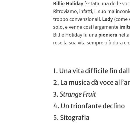
Billie Holiday
è stata una delle voci
Ritroviamo, infatti, il suo malincon
troppo convenzionali.
Lady
(come v
solo, e venne così largamente
imit
Billie Holiday fu una
pioniera
nella 
rese la sua vita sempre più dura e 
1. Una vita difficile fin dal
2. La musica dà voce all’
3.
Strange Fruit
4. Un trionfante declino
5. Sitografia