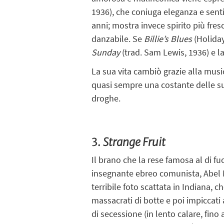
1936), che coniuga eleganza e sent
anni; mostra invece spirito più fres
danzabile. Se
Billie’s Blues
(Holiday
Sunday
(trad. Sam Lewis, 1936) e l
La sua vita cambiò grazie alla musi
quasi sempre una costante delle sue
droghe.
3.
Strange Fruit
Il brano che la rese famosa al di fu
insegnante ebreo comunista, Abel
terribile foto scattata in Indiana, c
massacrati di botte e poi impiccati
di secessione (in lento calare, fin