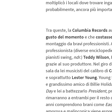
moltiplicò i locali dove trovare in
probabilmente, ancora più importan
Tra queste, la
Columbia Records
av
gusto del momento
e che
costass
montaggio da bravi professionisti
professionista (diverse enciclopedie
pianisti swing,
ndr
.)
Teddy Wilson
,
grazie al suo produttore. Nel giro 
sala da lei musicisti del calibro di
C
e soprattutto
Lester Young
. Young
e grandissimo amico di Billie Holid
Day
e lei a battezzarlo
President
, p
rimarranno a entrambi per il resto de
anni comprendono brani come
Eas
amorosa e malinconica viene espres