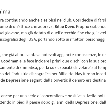
anima
ra continuando anche a esibirsi nei club. Così decise di far
nome di un’attrice che adorava,
Billie Dove
. Proprio esibendo
ai giovane, ma già dotato di quell'orecchio fine che gli avr
scografici degli USA, portando sotto ai riflettori personaggi
he già allora vantava notevoli agganci e conoscenze, le or
 Goodman
e le fece incidere i primi due dischi con la sua or
samente drammatica, per la sua capacità di ‘volare’ sul te
o dell’industria discografica per Billie Holiday furono incert
de Depressione
segnati dalla povertà: il denaro era destin
5, anche per una serie di concomitanze positive a livello pol
endo in piedi il paese dopo gli anni della Depressione; dall