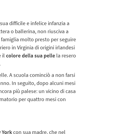
ua difficile e infelice infanzia a
era o ballerina, non riusciva a
famiglia molto presto per seguire
iero in Virginia di origini irlandesi
 il
colore della sua pelle
la resero
.
lle. A scuola cominciò a non farsi
nno. In seguito, dopo alcuni mesi
cora più palese: un vicino di casa
ormatorio per quattro mesi con
 York
con sua madre, che nel