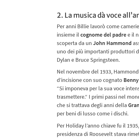
2. La musica dà voce all’
Per anni Billie lavorò come camerie
insieme il
cognome del padre
e il 
scoperta da un
John Hammond
ass
uno dei più importanti produttori di
Dylan e Bruce Springsteen.
Nel novembre del 1933, Hammond, c
d’incisione con suo cognato
Benny
“Si imponeva per la sua voce inten
trasmettere.“ I primi passi nel mond
che si trattava degli anni della
Gran
per beni di lusso come i dischi.
Per Holiday l’anno chiave fu il 193
presidenza di Roosevelt stava rimett