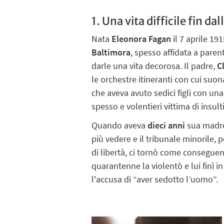
1. Una vita difficile fin dal
Nata
Eleonora Fagan
il 7 aprile 19
Baltimora
, spesso affidata a paren
darle una vita decorosa. Il padre,
C
le orchestre itineranti con cui suo
che aveva avuto sedici figli con una 
spesso e volentieri vittima di insult
Quando aveva
dieci anni
sua madre 
più vedere e il tribunale minorile, 
di libertà, ci tornò come conseguen
quarantenne la violentò e lui finì 
l'accusa di “aver sedotto l’uomo”.