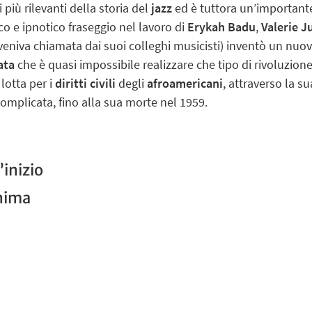
 più rilevanti della storia del
jazz
ed è tuttora un’important
ico e ipnotico fraseggio nel lavoro di
Erykah Badu
,
Valerie J
eniva chiamata dai suoi colleghi musicisti) inventò un nuov
ata
che è quasi impossibile realizzare che tipo di rivoluzione
lotta per i
diritti civili
degli
afroamericani
, attraverso la s
complicata, fino alla sua morte nel 1959.
l’inizio
anima