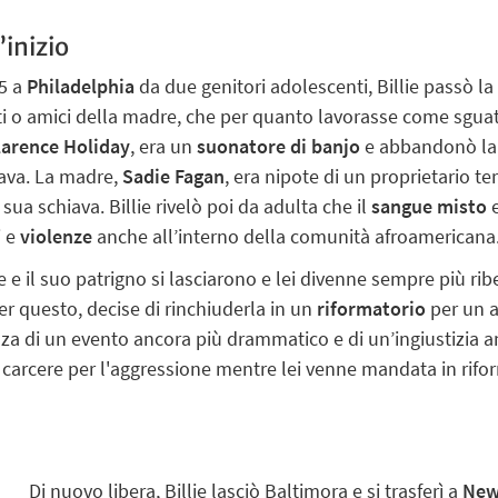
l’inizio
15 a
Philadelphia
da due genitori adolescenti, Billie passò la s
ti o amici della madre, che per quanto lavorasse come sguatt
larence Holiday
, era un
suonatore di banjo
e abbandonò la 
nava. La madre,
Sadie Fagan
, era nipote di un proprietario terr
sua schiava. Billie rivelò poi da adulta che il
sangue misto
e
i e
violenze
anche all’interno della comunità afroamericana
e il suo patrigno si lasciarono e lei divenne sempre più ribe
per questo, decise di rinchiuderla in un
riformatorio
per un a
za di un evento ancora più drammatico e di un’ingiustizia an
in carcere per l'aggressione mentre lei venne mandata in rif
Di nuovo libera, Billie lasciò Baltimora e si trasferì a
New