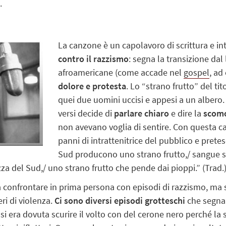
.
La canzone è un capolavoro di scrittura e in
contro il razzismo
: segna la transizione dal
afroamericane (come accade nel
gospel
, ad
dolore e protesta
. Lo “strano frutto” del tit
quei due uomini uccisi e appesi a un albero.
versi decide di
parlare chiaro
e dire la
scomo
non avevano voglia di sentire. Con questa ca
panni di intrattenitrice del pubblico e pretes
Sud producono uno strano frutto,/ sangue sul
a del Sud,/ uno strano frutto che pende dai pioppi.” (Trad.
ta confrontare in prima persona con episodi di razzismo, ma
eri di violenza.
Ci sono diversi episodi grottesch
i
che segnan
 si era dovuta scurire il volto con del cerone nero perché la