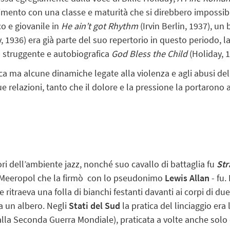
imento con una classe e maturità che si direbbero impossibi
co e giovanile in
He ain’t got Rhythm
(Irvin Berlin, 1937), un
, 1936) era già parte del suo repertorio in questo periodo, 
a struggente e autobiografica
God Bless the Child
(Holiday, 
ca ma alcune dinamiche legate alla violenza e agli abusi de
 relazioni, tanto che il dolore e la pressione la portarono a
ori dell’ambiente jazz, nonché suo cavallo di battaglia fu
Str
 Meeropol che la firmò con lo pseudonimo
Lewis Allan
- fu.
he ritraeva una folla di bianchi festanti davanti ai corpi di d
 a un albero. Negli
Stati del Sud
la pratica del linciaggio era
o alla Seconda Guerra Mondiale), praticata a volte anche sol