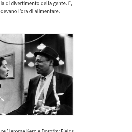
a di divertimento della gente. E,
edevano l’ora di alimentare.
nce
(Jerome Kern e Dorothy Fields,