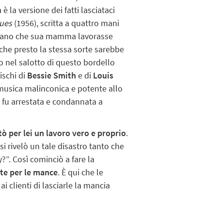
la versione dei fatti lasciataci
lues
(1956), scritta a quattro mani
ffermano che sua mamma lavorasse
che presto la stessa sorte sarebbe
io nel salotto di questo bordello
ischi di
Bessie Smith
e di
Louis
musica malinconica e potente allo
e fu arrestata e condannata a
tò per lei un lavoro vero e proprio
.
i rivelò un tale disastro tanto che
y?”. Così cominciò a fare la
te per le mance
. È qui che le
i clienti di lasciarle la mancia