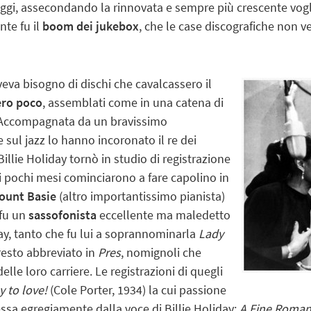
gaggi, assecondando la rinnovata e sempre più crescente vogli
te fu il
boom dei jukebox
, che le case discografiche non v
eva bisogno di dischi che cavalcassero il
ero poco
, assemblati come in una catena di
. Accompagnata da un bravissimo
 sul jazz lo hanno incoronato il re dei
 Billie Holiday tornò in studio di registrazione
di pochi mesi cominciarono a fare capolino in
ount Basie
(altro importantissimo pianista)
 fu un
sassofonista
eccellente ma maledetto
ay, tanto che fu lui a soprannominarla
Lady
resto abbreviato in
Pres
, nomignoli che
lle loro carriere. Le registrazioni di quegli
y to love!
(Cole Porter, 1934) la cui passione
sa egregiamente dalla voce di Billie Holiday;
A Fine Roma