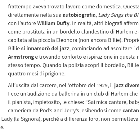
frattempo aveva trovato lavoro come domestica. Questa è 
direttamente nella sua
autobiografia
,
Lady Sings the B
con l’autore
William Dufty
. In realtà, altri biografi a
come prostituta in un bordello clandestino di Harlem e 
capitata alla piccola Eleonora (non ancora Billie). Propr
Billie
si innamorò del jazz
, cominciando ad ascoltare i d
Armstrong
e trovando conforto e ispirazione in questa 
stesso tempo. Quando la polizia scoprì il bordello, Billi
quattro mesi di prigione.
All’uscita dal carcere, nell’ottobre del 1929, il
jazz
diven
Fece un’audizione da ballerina in un club di Harlem che s
il pianista, impietosito, le chiese: “Sai mica cantare, bab
cameriera da Pod’s and Jerry’s, esibendosi come
cantan
a Lady
(la Signora), perché a differenza loro, non permetteva a
e.