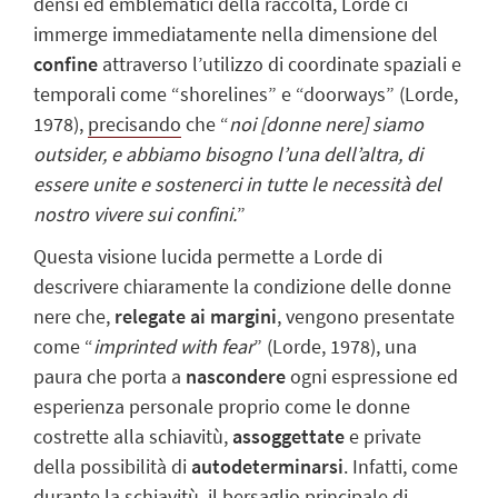
densi ed emblematici della raccolta, Lorde ci
immerge immediatamente nella dimensione del
confine
attraverso l’utilizzo di coordinate spaziali e
temporali come “shorelines” e “doorways” (Lorde,
1978),
precisando
che “
noi [donne nere] siamo
outsider, e abbiamo bisogno l’una dell’altra,
di
essere unite e sostenerci in tutte le necessità del
nostro vivere sui confini.
”
Questa visione lucida permette a Lorde di
descrivere chiaramente la condizione
delle donne
nere che,
relegate ai margini
, vengono presentate
come “
imprinted
with fear
” (Lorde, 1978), una
paura che porta a
nascondere
ogni espressione ed
esperienza personale proprio come le donne
costrette alla schiavitù,
assoggettate
e
private
della possibilità di
autodeterminarsi
. Infatti, come
durante la
schiavitù
, il
b
ersaglio principale di