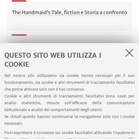
The Handmaid’s Tale, fiction e Storia a confronto
Harriet Tubman: una storia di lotta per la libertà
QUESTO SITO WEB UTILIZZA I
COOKIE
Nel nostro sito utilizziamo sia cookie tecnici necessari per il suo
Gemma Granetto
funzionamento, sia cookie e altri strumenti di tracciamento facoltativi
che potrai attivare solo con il tuo consenso.
Cookie e altri strumenti di tracciamento facoltativi sono usati per
analisi statistiche, misure sull'efficacia della comunicazione
istituzionale e analisi dei comportamenti degli utenti.
Persepolis di Marjane Satrapi: illustrazioni di
Se chiudi questo banner continuerai la navigazione solo con i cookie
fioritura personale
necessari.
Puoi esprimere il consenso sui cookie facoltativi attivando l'opzione in