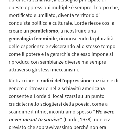
queste oppressioni multiple è sempre il
corpo
che,
mortificato
e umiliato, diventa territorio di
conquista politica e culturale.
Lorde riesce così a
creare un
parallelismo
, a ricostruire una
genealogia femminile
, riconoscendo la
pluralità
delle esperienze e sviscerando allo stesso tempo
come il
potere
e la
gerarchia che esso impone si
riproduca con sembianze diverse ma sempre
attraverso gli stessi meccanismi.
Rintracciare le
radici dell’oppressione
razziale e di
genere e ritrovarle nella
schiavitù americana
consente a Lorde di focalizzarsi su un punto
cruciale: nello
sciogliersi della poesia, come a
scandirne il ritmo, incontriamo spesso “
We were
never meant to survive
” (Lorde, 1978): non era
previsto che sopravvivessimo
perché non era