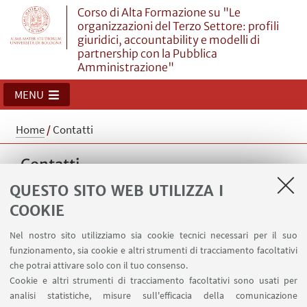
Corso di Alta Formazione su "Le
organizzazioni del Terzo Settore: profili
giuridici, accountability e modelli di
partnership con la Pubblica
Amministrazione"
MENU
Home
/
Contatti
Contatti
QUESTO SITO WEB UTILIZZA I
COOKIE
CONTATTI
Nel nostro sito utilizziamo sia cookie tecnici necessari per il suo
funzionamento, sia cookie e altri strumenti di tracciamento facoltativi
Angelo Francini
che potrai attivare solo con il tuo consenso.
Tutor del Corso
Cookie e altri strumenti di tracciamento facoltativi sono usati per
analisi statistiche, misure sull'efficacia della comunicazione
3404155468