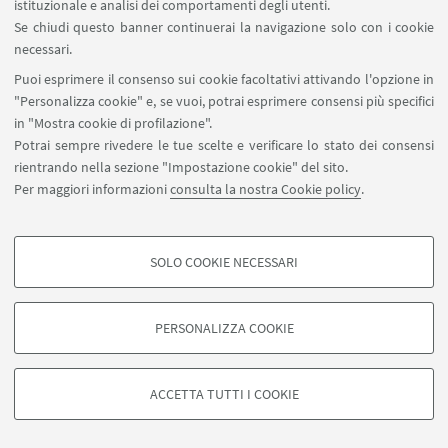
istituzionale e analisi dei comportamenti degli utenti.
Scrivi una mail
Se chiudi questo banner continuerai la navigazione solo con i cookie
Vai al sito
necessari.
Puoi esprimere il consenso sui cookie facoltativi attivando l'opzione in
"Personalizza cookie" e, se vuoi, potrai esprimere consensi più specifici
in "Mostra cookie di profilazione".
Potrai sempre rivedere le tue scelte e verificare lo stato dei consensi
rientrando nella sezione "Impostazione cookie" del sito.
Per maggiori informazioni
consulta la nostra Cookie policy
.
SOLO COOKIE NECESSARI
COOKIE DI PROFILAZIONE - FACOLTATIVI
Si tratta di cookie utilizzati per analizzare le caratteristiche della navigazione
PERSONALIZZA COOKIE
degli utenti, creare profili in base al loro comportamento sul sito, per analisi
di marketing.
©Copyright 2026 - ALMA MATER STUDIORUM - Università di
Mostra cookie di profilazione
Bologna - Via Zamboni, 33 - 40126 Bologna - PI: 01131710376 -
ACCETTA TUTTI I COOKIE
CF: 80007010376 -
Privacy
-
Note legali
-
Impostazioni Cookie
Google/Youtube Video