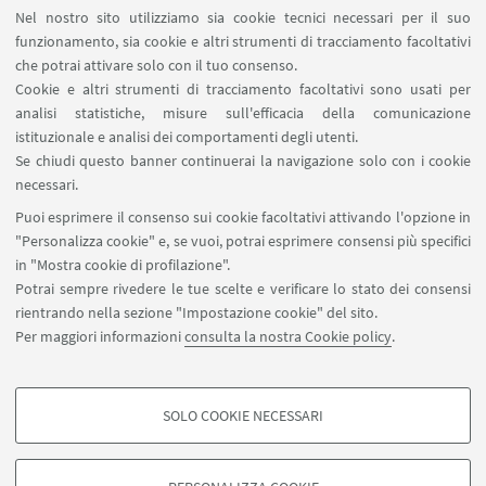
Nel nostro sito utilizziamo sia cookie tecnici necessari per il suo
funzionamento, sia cookie e altri strumenti di tracciamento facoltativi
Unità di Ricerca
che potrai attivare solo con il tuo consenso.
Cookie e altri strumenti di tracciamento facoltativi sono usati per
analisi statistiche, misure sull'efficacia della comunicazione
istituzionale e analisi dei comportamenti degli utenti.
Se chiudi questo banner continuerai la navigazione solo con i cookie
necessari.
Puoi esprimere il consenso sui cookie facoltativi attivando l'opzione in
"Personalizza cookie" e, se vuoi, potrai esprimere consensi più specifici
in "Mostra cookie di profilazione".
PRIN BELT AND ROAD INITIATIVE
Potrai sempre rivedere le tue scelte e verificare lo stato dei consensi
rientrando nella sezione "Impostazione cookie" del sito.
PROGETTI DI RICERCA DI RILEVANTE
Per maggiori informazioni
consulta la nostra Cookie policy
.
INTERESSE NAZIONALE Bando 2017
Codice progetto: 2017WZS7WB_001
SOLO COOKIE NECESSARI
COOKIE DI PROFILAZIONE - FACOLTATIVI
Si tratta di cookie utilizzati per analizzare le caratteristiche della navigazione