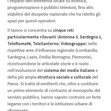
l’impatto dell’emittenza locale su estetica,
programmazione e pubblici televisivi, fino allo
stabilirsi del duopolio nazionale che ha ridotto gli
spazi per questi operatori.
Il lavoro si concentra su
cinque reti
particolarmente rilevanti
(
Antenna 3
,
Sardegna 1
,
TeleRoma56
,
TeleSanterno
,
Videogruppo
) nelle
rispettive aree d’influenza regionale (Lombardia,
Sardegna, Lazio, Emilia-Romagna, Piemonte),
ricostruendone le articolate storie e il ruolo
nell’evoluzione del
sistema dei media italiano
e
della più ampia
struttura sociale e culturale
del
Paese. Si tratta di emittenti che, oltre a costituire
un primo elemento di contrasto al monopolio del
servizio pubblico, hanno saputo costruire un forte
legame con i territori e le istituzioni urbane di
riferimento.