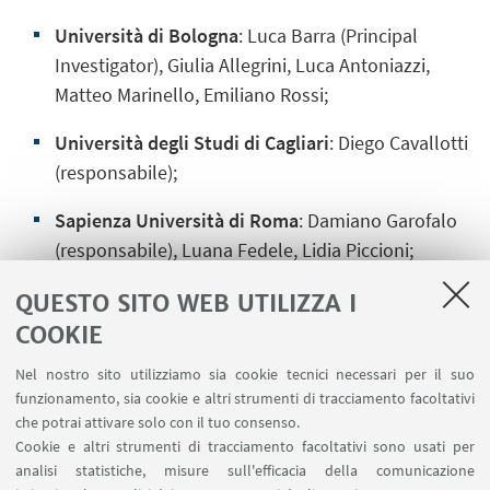
Università di Bologna
: Luca Barra (Principal
Investigator), Giulia Allegrini, Luca Antoniazzi,
Matteo Marinello, Emiliano Rossi;
Università degli Studi di Cagliari
: Diego Cavallotti
(responsabile);
Sapienza Università di Roma
: Damiano Garofalo
(responsabile), Luana Fedele, Lidia Piccioni;
Università degli Studi di Torino
: Riccardo Fassone
QUESTO SITO WEB UTILIZZA I
(responsabile), Giovanna Maina.
COOKIE
Nel nostro sito utilizziamo sia cookie tecnici necessari per il suo
funzionamento, sia cookie e altri strumenti di tracciamento facoltativi
che potrai attivare solo con il tuo consenso.
Emittenti campione
Cookie e altri strumenti di tracciamento facoltativi sono usati per
analisi statistiche, misure sull'efficacia della comunicazione