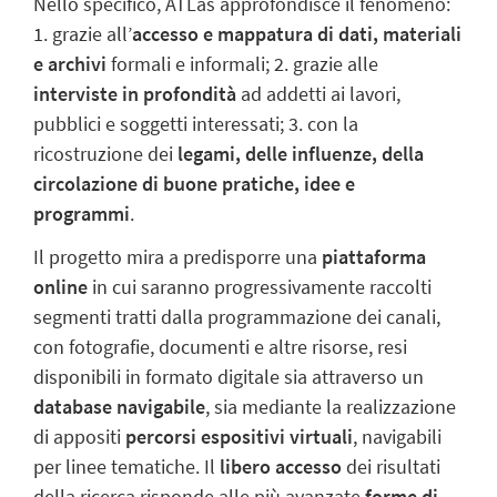
Nello specifico, ATLas approfondisce il fenomeno:
1.
grazie all’
accesso e mappatura di dati, materiali
e archivi
formali e informali; 2. grazie alle
interviste in profondità
ad addetti ai lavori,
pubblici e soggetti interessati; 3. con la
ricostruzione dei
legami, delle influenze, della
circolazione di buone pratiche, idee e
programmi
.
Il progetto mira a predisporre una
piattaforma
online
in cui saranno progressivamente raccolti
segmenti tratti dalla programmazione dei canali,
con fotografie, documenti e altre risorse, resi
disponibili in formato digitale sia attraverso un
database navigabile
, sia mediante la realizzazione
di appositi
percorsi espositivi virtuali
, navigabili
per linee tematiche. Il
libero accesso
dei risultati
della ricerca risponde alle più avanzate
forme di