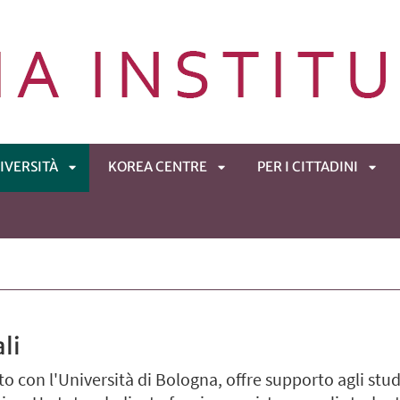
IVERSITÀ
KOREA CENTRE
PER I CITTADINI
APRI
APRI
APRI
ENÙ
SOTTOMENÙ
SOTTOMENÙ
SOT
li
to con l'Università di Bologna, offre supporto agli stu