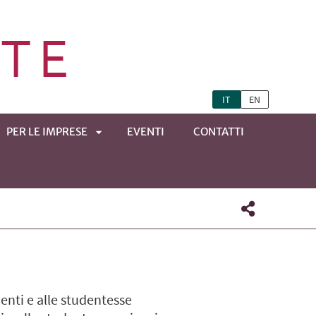
IT
EN
PER LE IMPRESE
EVENTI
CONTATTI
APRI
TOMENÙ
SOTTOMENÙ
denti e alle studentesse