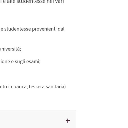
 e alle studentesse nei vari
lle studentesse provenienti dal
università;
ione e sugli esami;
onto in banca, tessera sanitaria)