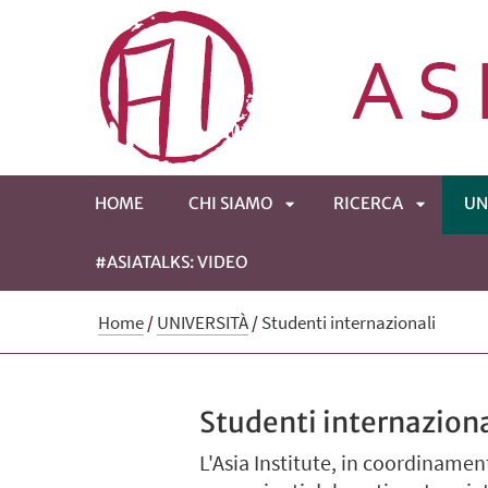
HOME
CHI SIAMO
RICERCA
UN
#ASIATALKS: VIDEO
APRI
APRI
Home
/
UNIVERSITÀ
/
Studenti internazionali
SOTTOMENÙ
SOTTOM
Studenti internaziona
L'Asia Institute, in coordinamen