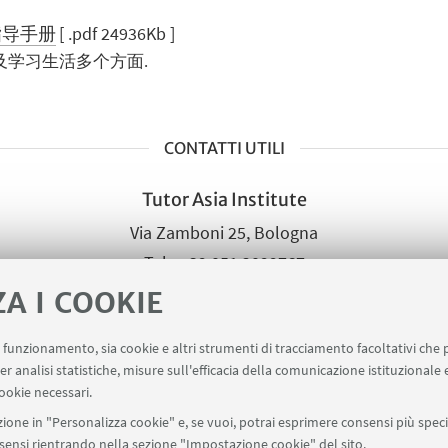
指导手册
[ .pdf 24936Kb ]
及学习生活多个方面.
CONTATTI UTILI
Tutor Asia Institute
Via Zamboni 25, Bologna
+39 051 2099767
Scrivi una mail
ZA I COOKIE
uo funzionamento, sia cookie e altri strumenti di tracciamento facoltativi che 
er analisi statistiche, misure sull'efficacia della comunicazione istituzionale
ookie necessari.
ione in "Personalizza cookie" e, se vuoi, potrai esprimere consensi più specif
onsensi rientrando nella sezione "Impostazione cookie" del sito.