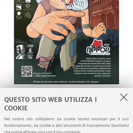
Il Festival e gli eventi collegati sono organizzati
QUESTO SITO WEB UTILIZZA I
dall’Associazione Culturale NipPop e dal
COOKIE
Dipartimento di Lingue, Letterature e Culture
Moderne, in collaborazione con il Quartiere Santo
Nel nostro sito utilizziamo sia cookie tecnici necessari per il suo
Stefano, il Teatro del Baraccano e Asia Institute.
funzionamento, sia cookie e altri strumenti di tracciamento facoltativi
che potrai attivare solo con il tuo consenso.