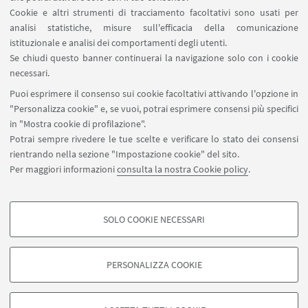
Cookie e altri strumenti di tracciamento facoltativi sono usati per
analisi statistiche, misure sull'efficacia della comunicazione
IN EVIDENZA
istituzionale e analisi dei comportamenti degli utenti.
Se chiudi questo banner continuerai la navigazione solo con i cookie
Programma - NipPop 2022
necessari.
Potete consultare il programma completo del
Puoi esprimere il consenso sui cookie facoltativi attivando l'opzione in
festival al seguente link
"Personalizza cookie" e, se vuoi, potrai esprimere consensi più specifici
in "Mostra cookie di profilazione".
Potrai sempre rivedere le tue scelte e verificare lo stato dei consensi
rientrando nella sezione "Impostazione cookie" del sito.
Per maggiori informazioni
consulta la nostra Cookie policy
.
SOLO COOKIE NECESSARI
Seguici su:
COOKIE DI PROFILAZIONE - FACOLTATIVI
Si tratta di cookie utilizzati per analizzare le caratteristiche della navigazione
PERSONALIZZA COOKIE
degli utenti, creare profili in base al loro comportamento sul sito, per analisi
di marketing.
©Copyright 2026 - ALMA MATER STUDIORUM - Università di
Mostra cookie di profilazione
Bologna - Via Zamboni, 33 - 40126 Bologna - PI: 01131710376 -