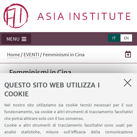
IT
EN
MENU
Home
/
EVENTI
/
Femminismi in Cina
Femminismi in Cina
Una giornata di studio dedicata al tema dei
QUESTO SITO WEB UTILIZZA I
femminismi in Cina
COOKIE
Nel nostro sito utilizziamo sia cookie tecnici necessari per il suo
12
MARZO
2026
dalle 16:00 alle 19:00
DATA:
funzionamento, sia cookie e altri strumenti di tracciamento facoltativi
che potrai attivare solo con il tuo consenso.
Aula Seminari DAMSLab Piazzetta P.P.
LUOGO:
Cookie e altri strumenti di tracciamento facoltativi sono usati per
Pasolini 5/B
analisi statistiche, misure sull'efficacia della comunicazione
Cina