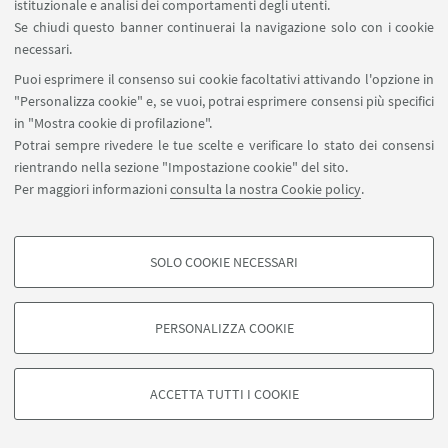
TIPO:
istituzionale e analisi dei comportamenti degli utenti.
Se chiudi questo banner continuerai la navigazione solo con i cookie
necessari.
Puoi esprimere il consenso sui cookie facoltativi attivando l'opzione in
"Personalizza cookie" e, se vuoi, potrai esprimere consensi più specifici
in "Mostra cookie di profilazione".
Potrai sempre rivedere le tue scelte e verificare lo stato dei consensi
rientrando nella sezione "Impostazione cookie" del sito.
Per maggiori informazioni
consulta la nostra Cookie policy
.
SOLO COOKIE NECESSARI
Seguici su:
COOKIE DI PROFILAZIONE - FACOLTATIVI
Si tratta di cookie utilizzati per analizzare le caratteristiche della navigazione
PERSONALIZZA COOKIE
degli utenti, creare profili in base al loro comportamento sul sito, per analisi
di marketing.
©Copyright 2026 - ALMA MATER STUDIORUM - Università di
Mostra cookie di profilazione
Bologna - Via Zamboni, 33 - 40126 Bologna - PI: 01131710376 -
ACCETTA TUTTI I COOKIE
CF: 80007010376 -
Privacy
-
Note legali
-
Impostazioni Cookie
Google/Youtube Video