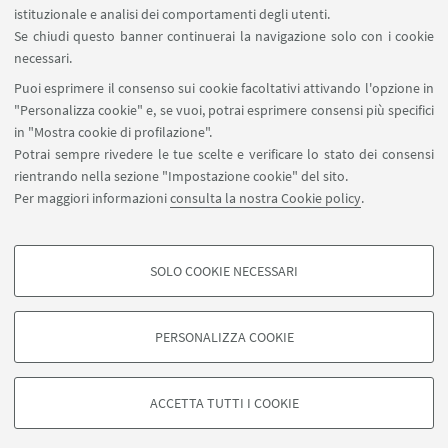
istituzionale e analisi dei comportamenti degli utenti.
Se chiudi questo banner continuerai la navigazione solo con i cookie
necessari.
Puoi esprimere il consenso sui cookie facoltativi attivando l'opzione in
"Personalizza cookie" e, se vuoi, potrai esprimere consensi più specifici
Leaflet
| ©
OpenStreetMap
in "Mostra cookie di profilazione".
Potrai sempre rivedere le tue scelte e verificare lo stato dei consensi
rientrando nella sezione "Impostazione cookie" del sito.
Per maggiori informazioni
consulta la nostra Cookie policy
.
SOLO COOKIE NECESSARI
Seguici su:
COOKIE DI PROFILAZIONE - FACOLTATIVI
Si tratta di cookie utilizzati per analizzare le caratteristiche della navigazione
PERSONALIZZA COOKIE
degli utenti, creare profili in base al loro comportamento sul sito, per analisi
di marketing.
©Copyright 2026 - ALMA MATER STUDIORUM - Università di
Mostra cookie di profilazione
Bologna - Via Zamboni, 33 - 40126 Bologna - PI: 01131710376 -
ACCETTA TUTTI I COOKIE
CF: 80007010376 -
Privacy
-
Note legali
-
Impostazioni Cookie
Google/Youtube Video