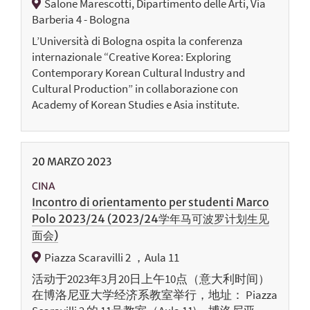
Salone Marescotti, Dipartimento delle Arti, Via
Barberia 4 - Bologna
L’Università di Bologna ospita la conferenza
internazionale “Creative Korea: Exploring
Contemporary Korean Cultural Industry and
Cultural Production” in collaborazione con
Academy of Korean Studies e Asia institute.
20
MARZO
2023
CINA
Incontro di orientamento per studenti Marco
Polo 2023/24 (2023/24学年马可波罗计划生见
面会)
Piazza Scaravilli 2 ，Aula 11
活动于2023年3月20日上午10点（意大利时间）
在博洛尼亚大学经济系教室举行，地址： Piazza