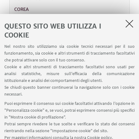
COREA
ASIA FILM SELECTION - COREA - TAKE CARE OF
MY CAT
QUESTO SITO WEB UTILIZZA I
Cinema Rialto, Via Rialto, 19, 40126 Bologna BO
COOKIE
🇰🇷 Continua la rassegna di film asiatici a cura
Nel nostro sito utilizziamo sia cookie tecnici necessari per il suo
della Associazione Culturale Takamori in
funzionamento, sia cookie e altri strumenti di tracciamento facoltativi
collaborazione con Asia Institute
che potrai attivare solo con il tuo consenso.
Cookie e altri strumenti di tracciamento facoltativi sono usati per
analisi statistiche, misure sull'efficacia della comunicazione
istituzionale e analisi dei comportamenti degli utenti.
Se chiudi questo banner continuerai la navigazione solo con i cookie
1
2
3
5
6
4
necessari.
«
Puoi esprimere il consenso sui cookie facoltativi attivando l'opzione in
Precedenti
"Personalizza cookie" e, se vuoi, potrai esprimere consensi più specifici
7
8
12
in "Mostra cookie di profilazione".
elementi
Successivi
Potrai sempre rivedere le tue scelte e verificare lo stato dei consensi
12
rientrando nella sezione "Impostazione cookie" del sito.
elementi
Per maggiori informazioni
consulta la nostra Cookie policy
.