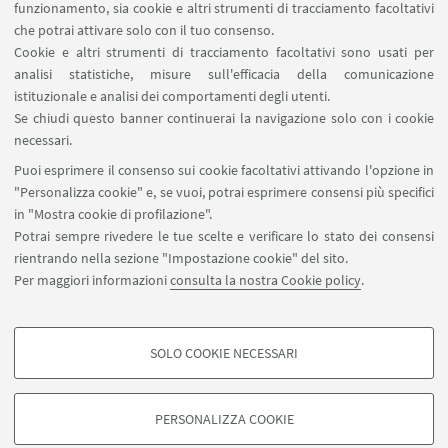
funzionamento, sia cookie e altri strumenti di tracciamento facoltativi
che potrai attivare solo con il tuo consenso.
Cookie e altri strumenti di tracciamento facoltativi sono usati per
analisi statistiche, misure sull'efficacia della comunicazione
istituzionale e analisi dei comportamenti degli utenti.
Se chiudi questo banner continuerai la navigazione solo con i cookie
Via Marsala 49
necessari.
+39 051 2080733
Puoi esprimere il consenso sui cookie facoltativi attivando l'opzione in
alumni@unibo.it
"Personalizza cookie" e, se vuoi, potrai esprimere consensi più specifici
in "Mostra cookie di profilazione".
Chi siamo
Potrai sempre rivedere le tue scelte e verificare lo stato dei consensi
Collabora con noi
rientrando nella sezione "Impostazione cookie" del sito.
App AMA Community
Per maggiori informazioni
consulta la nostra Cookie policy
.
Seguici su:
SOLO COOKIE NECESSARI
COOKIE DI PROFILAZIONE - FACOLTATIVI
Si tratta di cookie utilizzati per analizzare le caratteristiche della navigazione
PERSONALIZZA COOKIE
degli utenti, creare profili in base al loro comportamento sul sito, per analisi
©Copyright 2022 - ALMA MATER STUDIORUM - Università di
di marketing.