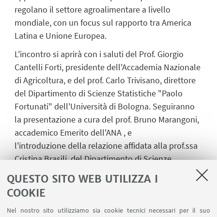
regolano il settore agroalimentare a livello
mondiale, con un focus sul rapporto tra America
Latina e Unione Europea.
L'incontro si aprirà con i sa
luti
del Prof. Giorgio
Cantelli Forti
, presidente dell'Accademia Nazionale
di Agricoltura
, e del prof. Carlo Trivisano
, direttore
del Dipartimento di Scienze Statistiche "Paolo
Fortunati" dell'Università di Bologna
.
Seguiranno
la p
resentazione
a cura del prof. Bruno Marangoni
,
accademico Emerito dell'ANA
, e
l'i
ntroduzione
della relazione
affidata alla prof.ssa
Cristina Brasili
, del Dipartimento di Scienze
Statistiche dell'Università di Bologna e Especialista
QUESTO SITO WEB UTILIZZA I
Asociada Extranjera del CEI-UCA
.
La c
onclusione
COOKIE
sarà moderata dal Prof. Roberto Fanfani
,
Accademico Ordinario dell'ANA.
Nel nostro sito utilizziamo sia cookie tecnici necessari per il suo