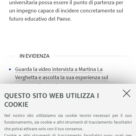
universitaria possa essere il punto di partenza per
un impegno capace di incidere concretamente sul
futuro educativo del Paese.
IN EVIDENZA
Guarda la video intervista a Martina La
Verghetta e ascolta la sua esperienza sul
campo nelle scuole
QUESTO SITO WEB UTILIZZA I
Leggi l’intervista a Silvia Muletti e scopri il
COOKIE
suo percorso nella Fellowship di Teach For
Italy.
Nel nostro sito utilizziamo sia cookie tecnici necessari per il suo
funzionamento, sia cookie e altri strumenti di tracciamento facoltativi
che potrai attivare solo con il tuo consenso.
Cookie e altri strumenti di tracciamento facoltativi sono usati per