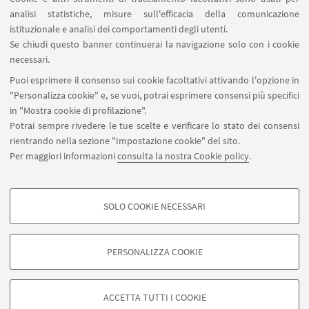
analisi statistiche, misure sull'efficacia della comunicazione
istituzionale e analisi dei comportamenti degli utenti.
Se chiudi questo banner continuerai la navigazione solo con i cookie
Via Marsala 49
necessari.
+39 051 2080733
Puoi esprimere il consenso sui cookie facoltativi attivando l'opzione in
alumni@unibo.it
"Personalizza cookie" e, se vuoi, potrai esprimere consensi più specifici
in "Mostra cookie di profilazione".
Chi siamo
Potrai sempre rivedere le tue scelte e verificare lo stato dei consensi
Collabora con noi
rientrando nella sezione "Impostazione cookie" del sito.
App AMA Community
Per maggiori informazioni
consulta la nostra Cookie policy
.
Seguici su:
SOLO COOKIE NECESSARI
COOKIE DI PROFILAZIONE - FACOLTATIVI
Si tratta di cookie utilizzati per analizzare le caratteristiche della navigazione
PERSONALIZZA COOKIE
degli utenti, creare profili in base al loro comportamento sul sito, per analisi
©Copyright 2022 - ALMA MATER STUDIORUM - Università di
di marketing.
Bologna - Via Zamboni, 33 - 40126 Bologna - Partita IVA:
Mostra cookie di profilazione
01131710376
Privacy Associazione Almae Matris Alumni
-
ACCETTA TUTTI I COOKIE
Impostazioni Cookie