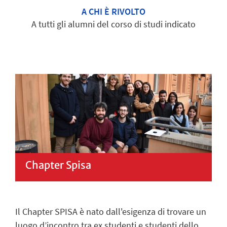
A CHI È RIVOLTO
A tutti gli alumni del corso di studi indicato
Chapter Spisa
Il C
hapter SPISA
è nato dall'esigenza di trovare un
luogo
d
’
incontro tra ex studenti e studenti
dello