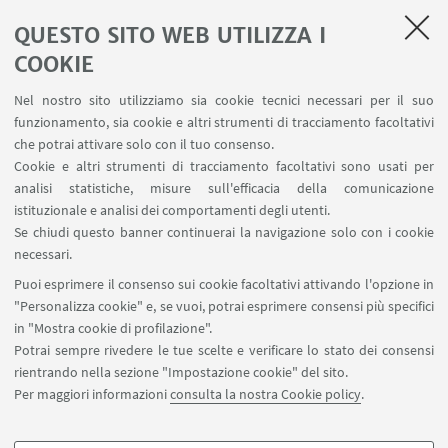
QUESTO SITO WEB UTILIZZA I
ISCRIVITI AL CHAPTER
COOKIE
Visita il Sito
Nel nostro sito utilizziamo sia cookie tecnici necessari per il suo
funzionamento, sia cookie e altri strumenti di tracciamento facoltativi
che potrai attivare solo con il tuo consenso.
Cookie e altri strumenti di tracciamento facoltativi sono usati per
analisi statistiche, misure sull'efficacia della comunicazione
istituzionale e analisi dei comportamenti degli utenti.
Se chiudi questo banner continuerai la navigazione solo con i cookie
Via Marsala 49
necessari.
+39 051 2080733
Puoi esprimere il consenso sui cookie facoltativi attivando l'opzione in
alumni@unibo.it
"Personalizza cookie" e, se vuoi, potrai esprimere consensi più specifici
in "Mostra cookie di profilazione".
Chi siamo
Potrai sempre rivedere le tue scelte e verificare lo stato dei consensi
Collabora con noi
rientrando nella sezione "Impostazione cookie" del sito.
App AMA Community
Per maggiori informazioni
consulta la nostra Cookie policy
.