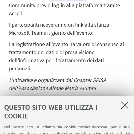
Community previo log-in alla piattaforma tramite
Accedi.
I partecipanti riceveranno un link alla stanza
Microsoft Teams il giorno dell'evento.
La registrazione all’evento ha valore di consenso al
trattamento dei dati e di presa visione
dell'
informativa
per il trattamento dei dati
personali.
L’Iniziativa è organizzata dal Chapter SPISA
dell’Associazione Almae Matris Alumni
QUESTO SITO WEB UTILIZZA I
TUTTI GLI APPUNTAMENTI
COOKIE
II CICLO - ALUMNI SPISA TALKS
[ .pdf 539Kb ]
Nel nostro sito utilizziamo sia cookie tecnici necessari per il suo
funzionamento, sia cookie e altri strumenti di tracciamento facoltativi