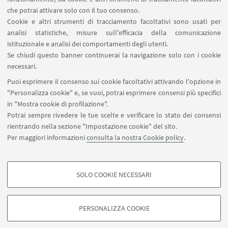
che potrai attivare solo con il tuo consenso.
Cookie e altri strumenti di tracciamento facoltativi sono usati per
analisi statistiche, misure sull'efficacia della comunicazione
istituzionale e analisi dei comportamenti degli utenti.
Se chiudi questo banner continuerai la navigazione solo con i cookie
Via Marsala 49
necessari.
+39 051 2080733
Puoi esprimere il consenso sui cookie facoltativi attivando l'opzione in
alumni@unibo.it
"Personalizza cookie" e, se vuoi, potrai esprimere consensi più specifici
in "Mostra cookie di profilazione".
Chi siamo
Potrai sempre rivedere le tue scelte e verificare lo stato dei consensi
Collabora con noi
rientrando nella sezione "Impostazione cookie" del sito.
App AMA Community
Per maggiori informazioni
consulta la nostra Cookie policy
.
Seguici su:
SOLO COOKIE NECESSARI
COOKIE DI PROFILAZIONE - FACOLTATIVI
Si tratta di cookie utilizzati per analizzare le caratteristiche della navigazione
PERSONALIZZA COOKIE
degli utenti, creare profili in base al loro comportamento sul sito, per analisi
©Copyright 2022 - ALMA MATER STUDIORUM - Università di
di marketing.
Bologna - Via Zamboni, 33 - 40126 Bologna - Partita IVA: