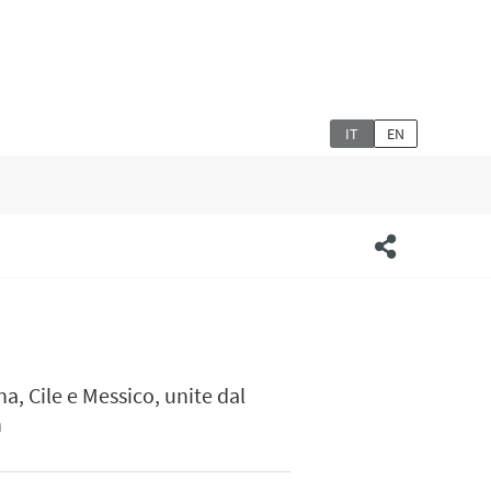
IT
EN
a, Cile e Messico, unite dal
n