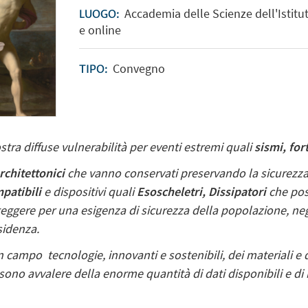
Accademia delle Scienze dell'Istitu
LUOGO:
e online
Convegno
TIPO:
ostra diffuse vulnerabilità per eventi estremi quali
sismi, for
rchitettonici
che vanno conservati preservando la sicurezza
patibili
e dispositivi quali
Esoscheletri, Dissipatori
che pos
teggere per una esigenza di sicurezza della popolazione, neg
esidenza.
 campo tecnologie, innovanti e sostenibili, dei materiali e d
sono avvalere della enorme quantità di dati disponibili e di 