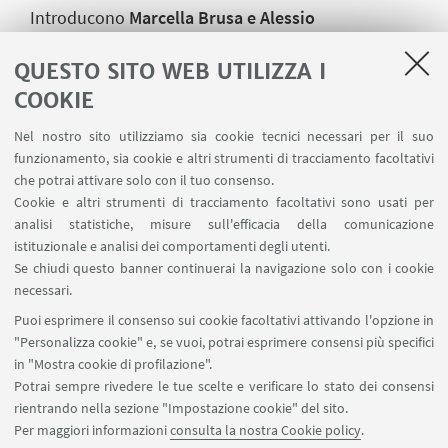
Introducono
Marcella Brusa e Alessio
Mucciarelli
(Dipartimento di Fisica e Astronomia "A.
QUESTO SITO WEB UTILIZZA I
Righi", Unibo (DIFA))
COOKIE
Intervengono
Bruno Marano
(UniBo) e
Sandro
Bardelli
(Istituto Nazionale di Astrofisica (INAF))
Nel nostro sito utilizziamo sia cookie tecnici necessari per il suo
funzionamento, sia cookie e altri strumenti di tracciamento facoltativi
che potrai attivare solo con il tuo consenso.
Cookie e altri strumenti di tracciamento facoltativi sono usati per
analisi statistiche, misure sull'efficacia della comunicazione
istituzionale e analisi dei comportamenti degli utenti.
IN EVIDENZA
Se chiudi questo banner continuerai la navigazione solo con i cookie
LINK ZOOM
necessari.
Puoi esprimere il consenso sui cookie facoltativi attivando l'opzione in
Locandina
[ .jpg 361Kb ]
"Personalizza cookie" e, se vuoi, potrai esprimere consensi più specifici
in "Mostra cookie di profilazione".
Potrai sempre rivedere le tue scelte e verificare lo stato dei consensi
rientrando nella sezione "Impostazione cookie" del sito.
Per maggiori informazioni
consulta la nostra Cookie policy
.