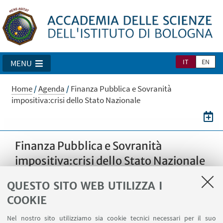
IT
EN
MENU
Home
/
Agenda
/
Finanza Pubblica e Sovranità
impositiva:crisi dello Stato Nazionale
Finanza Pubblica e Sovranità
impositiva:crisi dello Stato Nazionale
QUESTO SITO WEB UTILIZZA I
04
MARZO
2013
DATA:
COOKIE
Sala Ulisse dell'Accademia delle Scienze
LUOGO:
Nel nostro sito utilizziamo sia cookie tecnici necessari per il suo