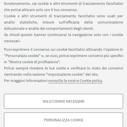
dell'Istituto di Bologna in Via Zamboni 31.
funzionamento, sia cookie e altri strumenti di tracciamento facoltativi
Evento
che potrai attivare solo con il tuo consenso.
TIPO:
Cookie e altri strumenti di tracciamento facoltativi sono usati per
analisi statistiche, misure sull'efficacia della comunicazione
istituzionale e analisi dei comportamenti degli utenti.
Il giorno 4 marzo 2013 alle ore 17.00 nella Sala Ulisse
Se chiudi questo banner continuerai la navigazione solo con i cookie
dell'Accademia delle Scienze dell'Istituto di Bologna in Via
necessari.
Zamboni, 31, il Prof. ADRIANO DI PIETRO terrà la
Puoi esprimere il consenso sui cookie facoltativi attivando l'opzione in
conferenza: FINANZA PUBBLICA E SOVRANITA'
"Personalizza cookie" e, se vuoi, potrai esprimere consensi più specifici
IMPOSITIVA: CRISI DELLO STATO NAZIONALE.
in "Mostra cookie di profilazione".
Potrai sempre rivedere le tue scelte e verificare lo stato dei consensi
rientrando nella sezione "Impostazione cookie" del sito.
Per maggiori informazioni
consulta la nostra Cookie policy
.
SOLO COOKIE NECESSARI
Seguici su:
COOKIE DI PROFILAZIONE - FACOLTATIVI
Si tratta di cookie utilizzati per analizzare le caratteristiche della navigazione
PERSONALIZZA COOKIE
degli utenti, creare profili in base al loro comportamento sul sito, per analisi