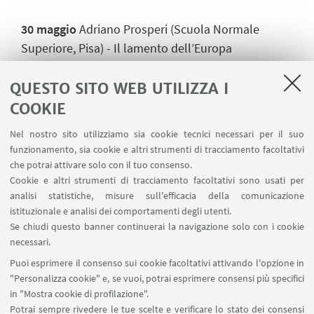
30 maggio
Adriano Prosperi (Scuola Normale
Superiore, Pisa) - Il lamento dell’Europa
14 giugno
(ore 16) Luciano Canfora (Università
QUESTO SITO WEB UTILIZZA I
degli Studi di Bari Aldo Moro) - Mediterraneo: lo
COOKIE
stagno delle rane
Nel nostro sito utilizziamo sia cookie tecnici necessari per il suo
funzionamento, sia cookie e altri strumenti di tracciamento facoltativi
che potrai attivare solo con il tuo consenso.
Cookie e altri strumenti di tracciamento facoltativi sono usati per
IN EVIDENZA
analisi statistiche, misure sull'efficacia della comunicazione
istituzionale e analisi dei comportamenti degli utenti.
Ciclo Mediterraneo - tutta la Photo Gallery
Se chiudi questo banner continuerai la navigazione solo con i cookie
Ciclo Mediterraneo - Locandina
[ .pdf 349Kb ]
necessari.
Puoi esprimere il consenso sui cookie facoltativi attivando l'opzione in
Ciclo Mediterraneo - Invito
[ .pdf 185Kb ]
"Personalizza cookie" e, se vuoi, potrai esprimere consensi più specifici
in "Mostra cookie di profilazione".
Potrai sempre rivedere le tue scelte e verificare lo stato dei consensi