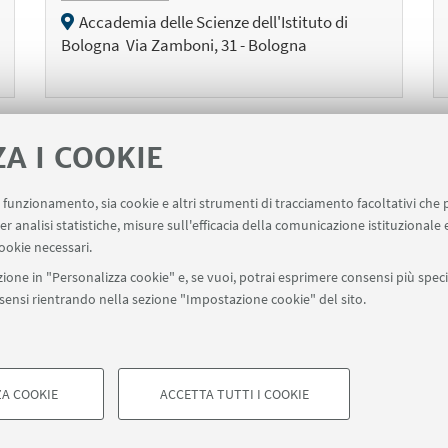
Accademia delle Scienze dell'Istituto di
Bologna Via Zamboni, 31 - Bologna
ZA I COOKIE
1
49
50
51
53
54
55
56
...
52
uo funzionamento, sia cookie e altri strumenti di tracciamento facoltativi che 
«
er analisi statistiche, misure sull'efficacia della comunicazione istituzionale
recedenti
ookie necessari.
2
lementi
ione in "Personalizza cookie" e, se vuoi, potrai esprimere consensi più specif
onsensi rientrando nella sezione "Impostazione cookie" del sito.
A COOKIE
ACCETTA TUTTI I COOKIE
di Bologna - Via Zamboni, 33 - 40126 Bologna - PI: 01131710376 - CF: 8
COOKIE TECNICI - NECESSAR