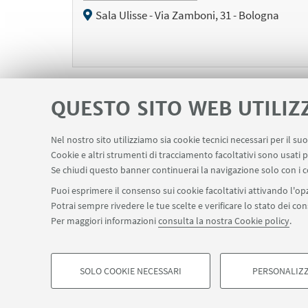
Sala Ulisse - Via Zamboni, 31 - Bologna
QUESTO SITO WEB UTILIZ
Nel nostro sito utilizziamo sia cookie tecnici necessari per il s
Cookie e altri strumenti di tracciamento facoltativi sono usati p
P
Se chiudi questo banner continuerai la navigazione solo con i c
1
e
Puoi esprimere il consenso sui cookie facoltativi attivando l'opz
Potrai sempre rivedere le tue scelte e verificare lo stato dei c
Per maggiori informazioni
consulta la nostra Cookie policy
.
SOLO COOKIE NECESSARI
PERSONALIZZ
©Copyright 2026 - ALMA MATER STUDIORUM - Università 
COOKIE DI PROFILAZIONE - FACOLTATIVI