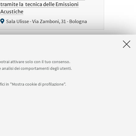
tramite la tecnica delle Emissioni
Acustiche
Sala Ulisse - Via Zamboni, 31 - Bologna
potrai attivare solo con il tuo consenso.
Successivi
 e analisi dei comportamenti degli utenti.
12
elementi
»
ici in "Mostra cookie di profilazione".
Seguici su:
0007010376 -
Privacy
-
Note legali
-
Impostazioni Cookie
I