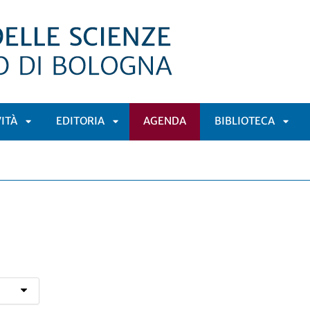
VITÀ
EDITORIA
AGENDA
BIBLIOTECA
APRI
APRI
APRI
Ù
SOTTOMENÙ
SOTTOMENÙ
SOT